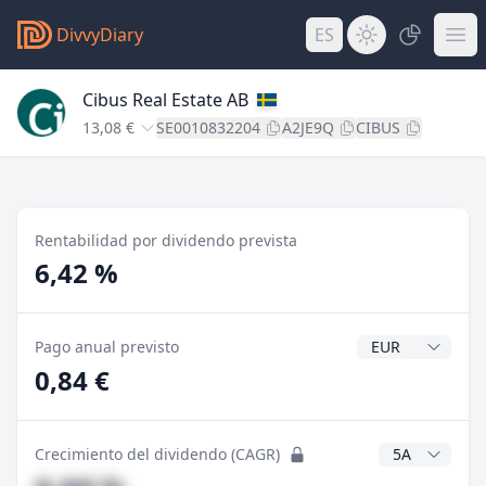
DivvyDiary
ES
Cibus Real Estate AB
13,08 €
SE0010832204
A2JE9Q
CIBUS
Rentabilidad por dividendo prevista
6,42 %
Divisa del divide
Pago anual previsto
0,84 €
Años CAGR
Crecimiento del dividendo (CAGR)