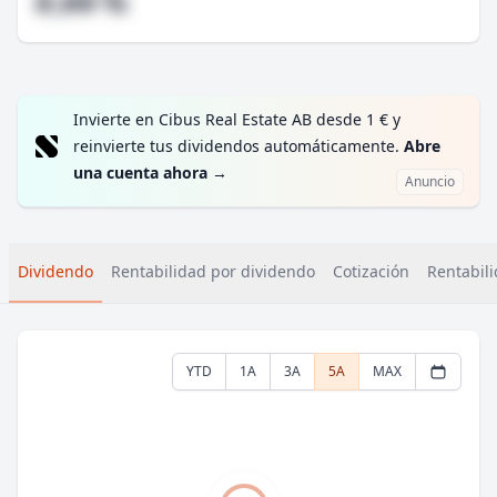
#,## %
Invierte en Cibus Real Estate AB desde 1 € y
reinvierte tus dividendos automáticamente.
Abre
una cuenta ahora
→
Anuncio
Dividendo
Rentabilidad por dividendo
Cotización
Rentabili
YTD
1A
3A
5A
MAX