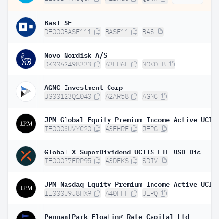
Basf SE
DE000BASF111
BASF11
BAS
Novo Nordisk A/S
DK0062498333
A3EU6F
NOVO B
AGNC Investment Corp
US00123Q1040
A2AR58
AGNC
IE0003UVYC20
A3EHRE
JEPG
Global X SuperDividend UCITS ETF USD Dis
IE00077FRP95
A3DEKS
SDIV
IE000U9J8HX9
A40FFF
JEPQ
PennantPark Floating Rate Capital Ltd