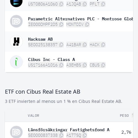
US70806A1060
A1JQAB
PFLT
IE000DMPF2D5
MONTDIV
Hacksaw AB
SE0025138357
A41BAR
HACK
Cibus Inc - Class A
US17166A1016
A3EHBS
CBUS
ETF con Cibus Real Estate AB
3 ETF invierten al menos un 1 % en Cibus Real Estate AB.
VALOR
PESO
Länsförsäkringar Fastighetsfond A
2,76 %
SE0000837338
A1T7SQ