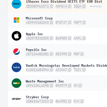
iShares Euro Dividend UCITS ETF EUR Dist
IE00B0M62S72
A0HGV4
IQQA
Anuncio
Microsoft Corp
US5949181045
870747
MSFT
Apple Inc
US0378331005
865985
AAPL
PepsiCo Inc
US7134481081
851995
PEP
VanEck Morningstar Developed Markets Divid
NL0011683594
A2JAHJ
TDIV
Waste Management Inc
US94106L1098
893579
WM
Stryker Corp
US8636671013
864952
SYK