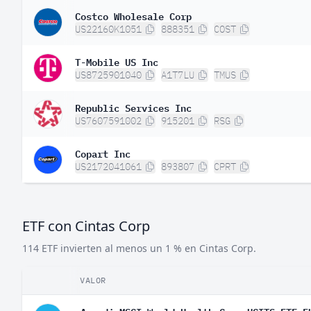
Costco Wholesale Corp
US22160K1051
888351
COST
T-Mobile US Inc
US8725901040
A1T7LU
TMUS
Republic Services Inc
US7607591002
915201
RSG
Copart Inc
US2172041061
893807
CPRT
ETF con Cintas Corp
114 ETF invierten al menos un 1 % en Cintas Corp.
VALOR