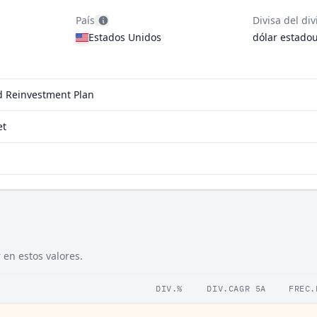
País
Divisa del di
Estados Unidos
dólar estado
nd Reinvestment Plan
et
 en estos valores.
DIV.%
DIV.CAGR 5A
FREC.