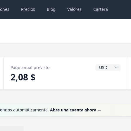
iones
Precios
Blog
Valores
Cartera
Divisa del dividen
Pago anual previsto
2,08 $
videndos automáticamente.
Abre una cuenta ahora
→