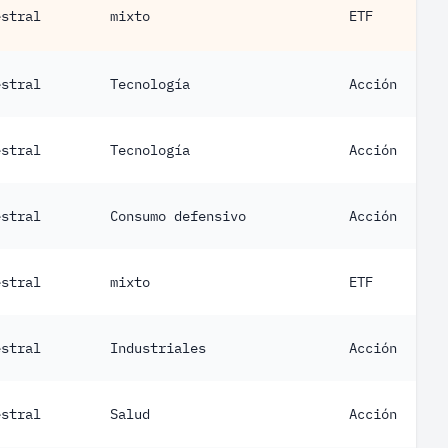
estral
mixto
ETF
estral
Tecnología
Acción
estral
Tecnología
Acción
estral
Consumo defensivo
Acción
estral
mixto
ETF
estral
Industriales
Acción
estral
Salud
Acción