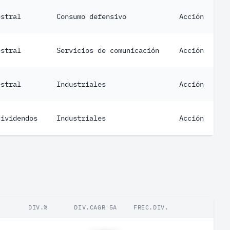
estral
Consumo defensivo
Acción
estral
Servicios de comunicación
Acción
estral
Industriales
Acción
dividendos
Industriales
Acción
DIV.%
DIV.CAGR 5A
FREC.DIV.