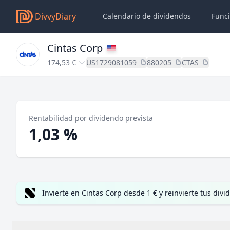
DivvyDiary
Calendario de dividendos
Func
Cintas Corp
174,53 €
US1729081059
880205
CTAS
Rentabilidad por dividendo prevista
1,03 %
Invierte en Cintas Corp desde 1 € y reinvierte tus di