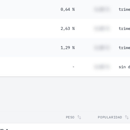
0,64 %
#,## %
trim
2,63 %
#,## %
trim
1,29 %
#,## %
trim
-
#,## %
sin 
PESO
POPULARIDAD