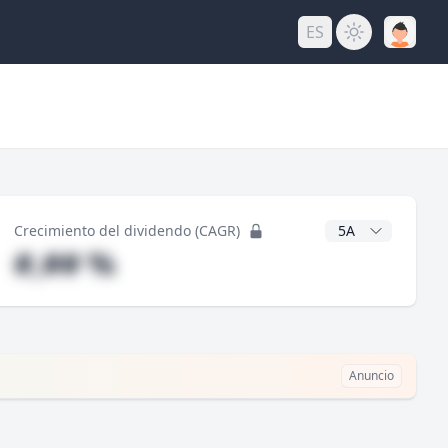
ES
do
Años CAGR
Crecimiento del dividendo (CAGR)
#,## %
Anuncio