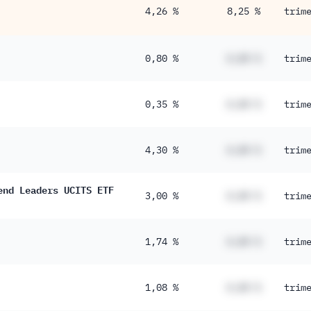
4,26 %
8,25 %
trim
0,80 %
#,## %
trim
0,35 %
#,## %
trim
4,30 %
#,## %
trim
end Leaders UCITS ETF
3,00 %
#,## %
trim
1,74 %
#,## %
trim
1,08 %
#,## %
trim