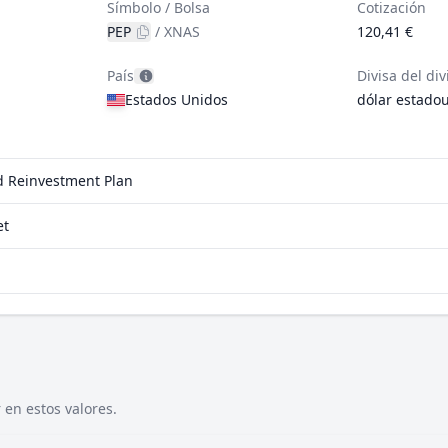
Símbolo / Bolsa
Cotización
PEP
/
XNAS
120,41 €
País
Divisa del di
Estados Unidos
dólar estado
nd Reinvestment Plan
et
 en estos valores.