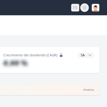
ES
do
Años CAGR
Crecimiento del dividendo (CAGR)
#,## %
Anuncio