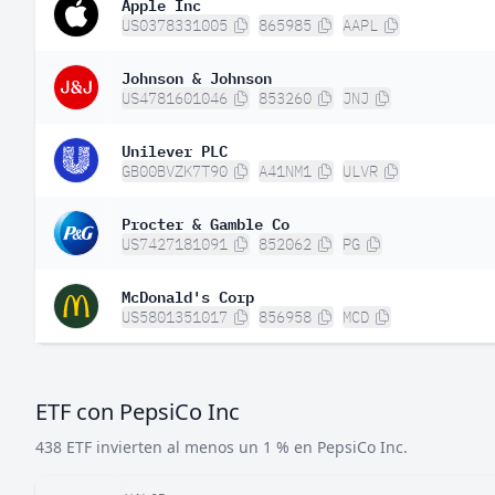
Apple Inc
US0378331005
865985
AAPL
Johnson & Johnson
US4781601046
853260
JNJ
Unilever PLC
GB00BVZK7T90
A41NM1
ULVR
Procter & Gamble Co
US7427181091
852062
PG
McDonald's Corp
US5801351017
856958
MCD
ETF con PepsiCo Inc
438 ETF invierten al menos un 1 % en PepsiCo Inc.