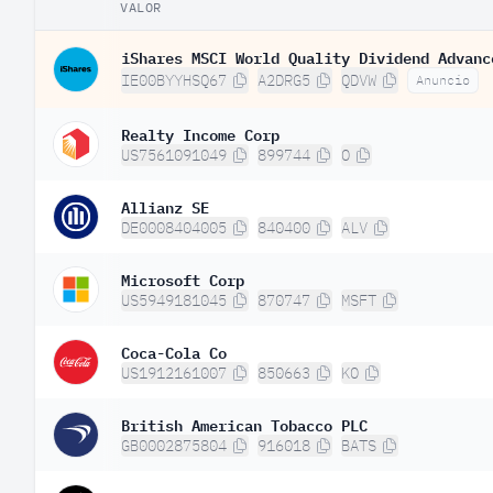
VALOR
iShares MSCI World Quality Dividend Advanc
IE00BYYHSQ67
A2DRG5
QDVW
Anuncio
Realty Income Corp
US7561091049
899744
O
Allianz SE
DE0008404005
840400
ALV
Microsoft Corp
US5949181045
870747
MSFT
Coca-Cola Co
US1912161007
850663
KO
British American Tobacco PLC
GB0002875804
916018
BATS