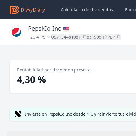
DivvyDiary
Calendario de dividendos
Func
PepsiCo Inc
120,41 €
US7134481081
851995
PEP
Rentabilidad por dividendo prevista
4,30 %
Invierte en PepsiCo Inc desde 1 € y reinvierte tus di