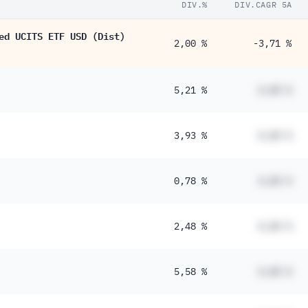
DIV.%
DIV.CAGR 5A
ed UCITS ETF USD (Dist)
2,00 %
-3,71 %
5,21 %
#,## %
3,93 %
#,## %
0,78 %
#,## %
2,48 %
#,## %
5,58 %
#,## %