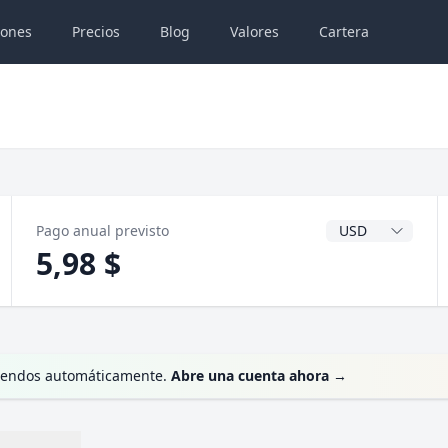
iones
Precios
Blog
Valores
Cartera
Divisa del dividen
Pago anual previsto
5,98 $
videndos automáticamente.
Abre una cuenta ahora
→