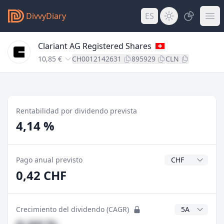
DivvyDiary
ES
Clariant AG Registered Shares
10,85 €
CH0012142631
895929
CLN
Rentabilidad por dividendo prevista
4,14 %
Divisa del divide
Pago anual previsto
0,42 CHF
Años CAGR
Crecimiento del dividendo (CAGR)