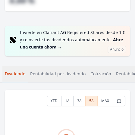
#,## %
Invierte en Clariant AG Registered Shares desde 1 €
y reinvierte tus dividendos automáticamente.
Abre
una cuenta ahora
→
Anuncio
Dividendo
Rentabilidad por dividendo
Cotización
Rentabili
YTD
1A
3A
5A
MAX