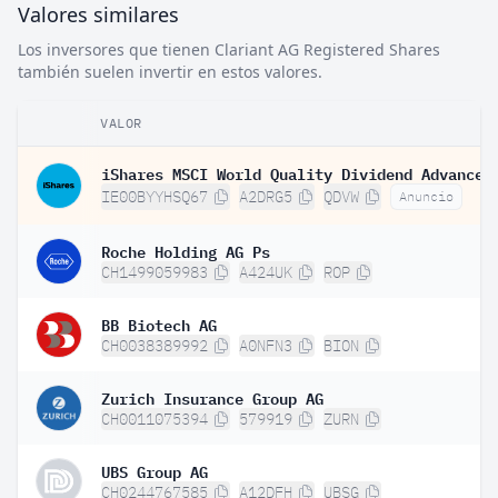
Valores similares
Los inversores que tienen Clariant AG Registered Shares
también suelen invertir en estos valores.
VALOR
IE00BYYHSQ67
A2DRG5
QDVW
Anuncio
Roche Holding AG Ps
CH1499059983
A424UK
ROP
BB Biotech AG
CH0038389992
A0NFN3
BION
Zurich Insurance Group AG
CH0011075394
579919
ZURN
UBS Group AG
CH0244767585
A12DFH
UBSG