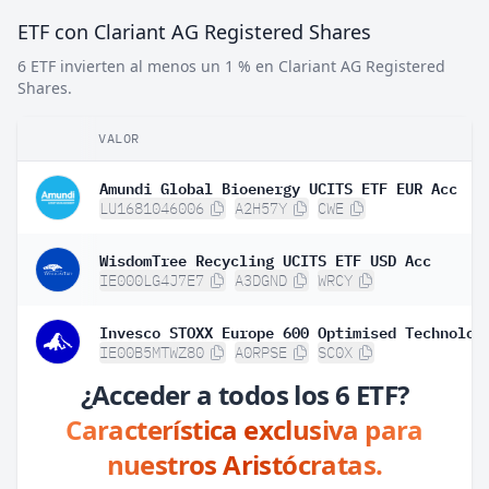
ETF con Clariant AG Registered Shares
6 ETF invierten al menos un 1 % en Clariant AG Registered
Shares.
VALOR
Amundi Global Bioenergy UCITS ETF EUR Acc
LU1681046006
A2H57Y
CWE
WisdomTree Recycling UCITS ETF USD Acc
IE000LG4J7E7
A3DGND
WRCY
IE00B5MTWZ80
A0RPSE
SC0X
¿Acceder a todos los 6 ETF?
Característica exclusiva para
nuestros Aristócratas.