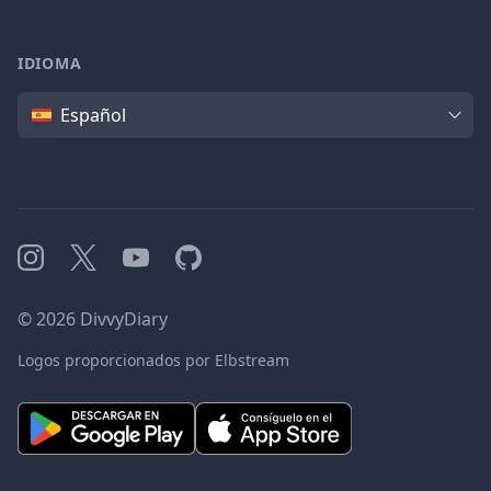
IDIOMA
Idioma
Español
Instagram
X
YouTube
GitHub
©
2026
DivvyDiary
Logos proporcionados por Elbstream