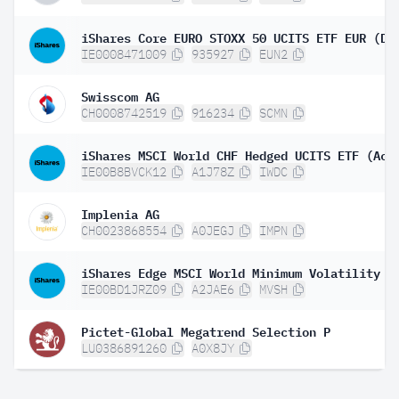
iShares Core EURO STOXX 50 UCITS ETF EUR (Di
IE0008471009
935927
EUN2
Swisscom AG
CH0008742519
916234
SCMN
iShares MSCI World CHF Hedged UCITS ETF (Acc
IE00B8BVCK12
A1J78Z
IWDC
Implenia AG
CH0023868554
A0JEGJ
IMPN
IE00BD1JRZ09
A2JAE6
MVSH
Pictet-Global Megatrend Selection P
LU0386891260
A0X8JY