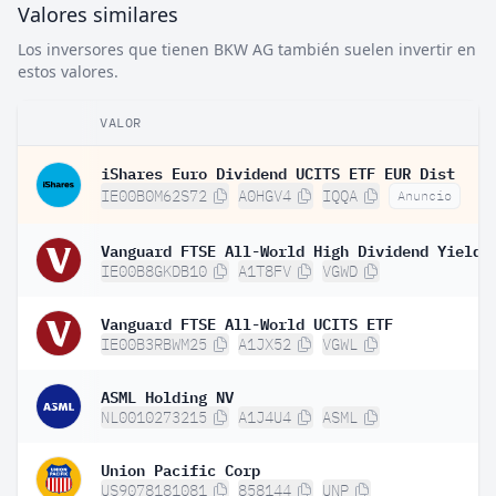
Valores similares
Los inversores que tienen BKW AG también suelen invertir en
estos valores.
VALOR
iShares Euro Dividend UCITS ETF EUR Dist
IE00B0M62S72
A0HGV4
IQQA
Anuncio
IE00B8GKDB10
A1T8FV
VGWD
Vanguard FTSE All-World UCITS ETF
IE00B3RBWM25
A1JX52
VGWL
ASML Holding NV
NL0010273215
A1J4U4
ASML
Union Pacific Corp
US9078181081
858144
UNP