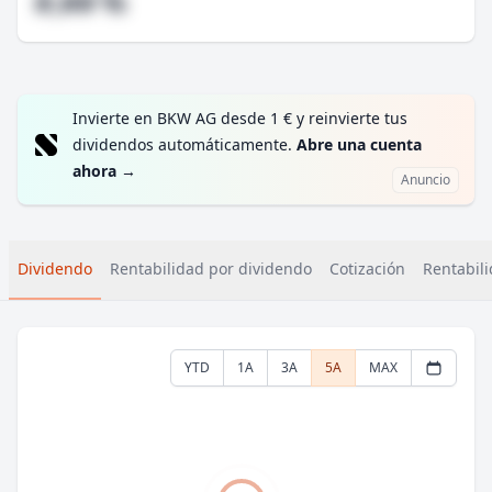
#,## %
Invierte en BKW AG desde 1 € y reinvierte tus
dividendos automáticamente.
Abre una cuenta
ahora
→
Anuncio
Dividendo
Rentabilidad por dividendo
Cotización
Rentabili
YTD
1A
3A
5A
MAX