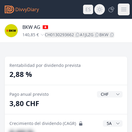
DivvyDiary
ES
BKW AG
140,85 €
CH0130293662
A1JLZG
BKW
Rentabilidad por dividendo prevista
2,88 %
Divisa del divide
Pago anual previsto
3,80 CHF
Años CAGR
Crecimiento del dividendo (CAGR)