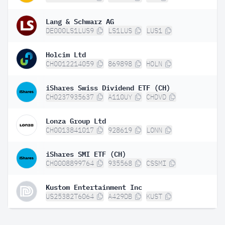
Lang & Schwarz AG
DE000LS1LUS9
LS1LUS
LUS1
Holcim Ltd
CH0012214059
869898
HOLN
iShares Swiss Dividend ETF (CH)
CH0237935637
A110UY
CHDVD
Lonza Group Ltd
CH0013841017
928619
LONN
iShares SMI ETF (CH)
CH0008899764
935568
CSSMI
Kustom Entertainment Inc
US25382T6064
A429DB
KUST