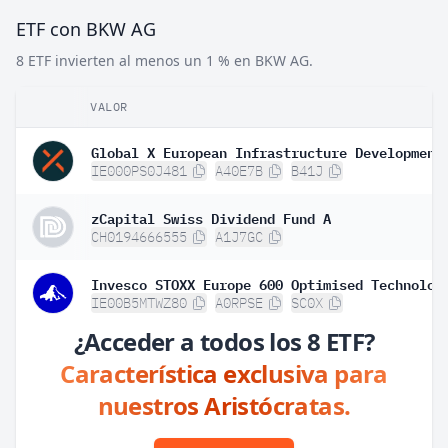
ETF con BKW AG
8 ETF invierten al menos un 1 % en BKW AG.
VALOR
IE000PS0J481
A40E7B
B41J
zCapital Swiss Dividend Fund A
CH0194666555
A1J7GC
IE00B5MTWZ80
A0RPSE
SC0X
¿Acceder a todos los 8 ETF?
Característica exclusiva para
nuestros Aristócratas.