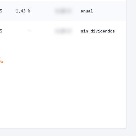
5
1,43 %
#,## %
anual
5
-
#,## %
sin dividendos
.