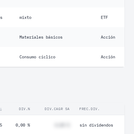
s
mixto
ETF
Materiales básicos
Acción
Consumo cíclico
Acción
DIV.%
DIV.CAGR 5A
FREC.DIV.
5
0,00 %
#,## %
sin dividendos