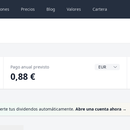
iones
Precios
Blog
Valores
Cartera
Divisa del dividen
Pago anual previsto
0,88 €
ierte tus dividendos automáticamente.
Abre una cuenta ahora
→