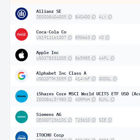
Allianz SE
DE0008404005
840400
ALV
Coca-Cola Co
US1912161007
850663
KO
Apple Inc
US0378331005
865985
AAPL
Alphabet Inc Class A
US02079K3059
A14Y6F
GOOGL
iShares Core MSCI World UCITS ETF USD (Ac
IE00B4L5Y983
A0RPWH
EUNL
Siemens AG
DE0007236101
723610
SIE
ITOCHU Corp