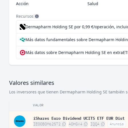
Acción
Salud
Recursos
Dermapharm Holding SE por 0,99 €/operación, inclui
Más datos fundamentales sobre Dermapharm Holdin
Más datos sobre Dermapharm Holding SE en extraET
Valores similares
Los inversores que tienen Dermapharm Holding SE también sue
VALOR
iShares Euro Dividend UCITS ETF EUR Dist
IE00B0M62S72
A0HGV4
IQQA
Anuncio