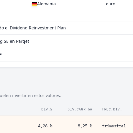
Alemania
euro
do el Dividend Reinvestment Plan
g SE en Parqet
F
len invertir en estos valores.
DIV.%
DIV.CAGR 5A
FREC.DIV.
4,26 %
8,25 %
trimestral