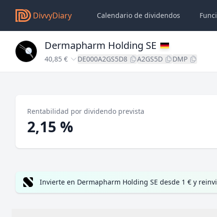
DivvyDiary
Calendario de dividendos
Func
Dermapharm Holding SE
40,85 €
DE000A2GS5D8
A2GS5D
DMP
Rentabilidad por dividendo prevista
2,15 %
Invierte en Dermapharm Holding SE desde 1 € y reinv