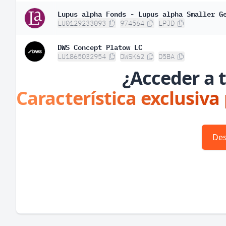
Lupus alpha Fonds - Lupus alpha Smaller G
LU0129233093
974564
LPJD
DWS Concept Platow LC
LU1865032954
DWSK62
D5BA
¿Acceder a t
Característica exclusiva
Des