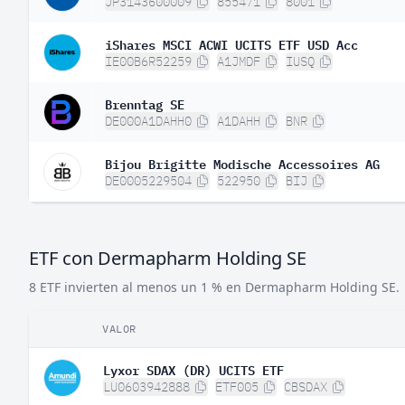
JP3143600009
855471
8001
iShares MSCI ACWI UCITS ETF USD Acc
IE00B6R52259
A1JMDF
IUSQ
Brenntag SE
DE000A1DAHH0
A1DAHH
BNR
Bijou Brigitte Modische Accessoires AG
DE0005229504
522950
BIJ
ETF con Dermapharm Holding SE
8 ETF invierten al menos un 1 % en Dermapharm Holding SE.
VALOR
Lyxor SDAX (DR) UCITS ETF
LU0603942888
ETF005
CBSDAX