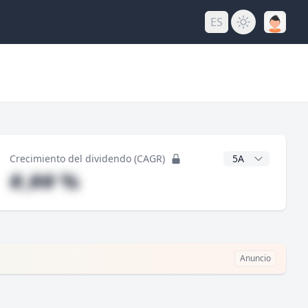
ES
do
Años CAGR
Crecimiento del dividendo (CAGR)
#,## %
Anuncio