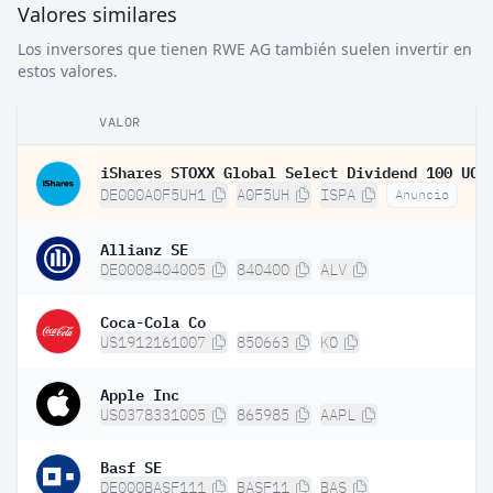
Valores similares
Los inversores que tienen RWE AG también suelen invertir en
estos valores.
VALOR
DE000A0F5UH1
A0F5UH
ISPA
Anuncio
Allianz SE
DE0008404005
840400
ALV
Coca-Cola Co
US1912161007
850663
KO
Apple Inc
US0378331005
865985
AAPL
Basf SE
DE000BASF111
BASF11
BAS