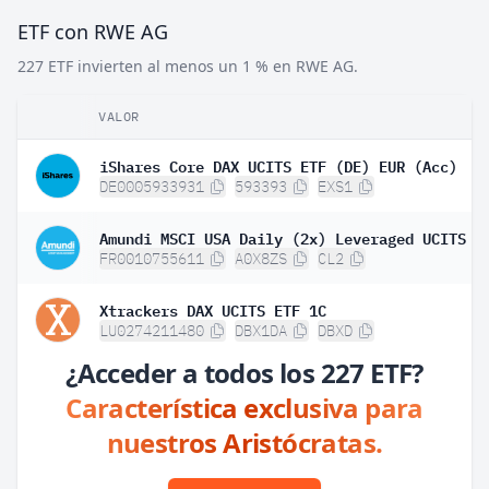
ETF con RWE AG
227 ETF invierten al menos un 1 % en RWE AG.
VALOR
iShares Core DAX UCITS ETF (DE) EUR (Acc)
DE0005933931
593393
EXS1
FR0010755611
A0X8ZS
CL2
Xtrackers DAX UCITS ETF 1C
LU0274211480
DBX1DA
DBXD
¿Acceder a todos los 227 ETF?
Característica exclusiva para
nuestros Aristócratas.