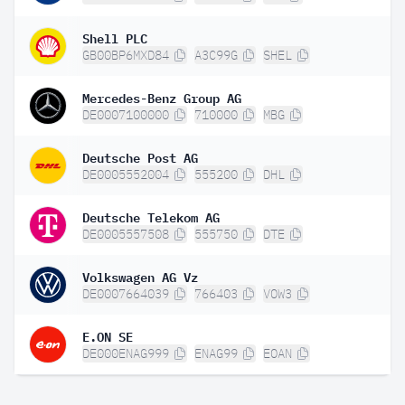
Shell PLC
GB00BP6MXD84
A3C99G
SHEL
Mercedes-Benz Group AG
DE0007100000
710000
MBG
Deutsche Post AG
DE0005552004
555200
DHL
Deutsche Telekom AG
DE0005557508
555750
DTE
Volkswagen AG Vz
DE0007664039
766403
VOW3
E.ON SE
DE000ENAG999
ENAG99
EOAN