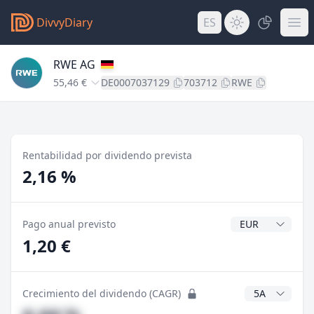
DivvyDiary
ES
RWE AG
55,46 €
DE0007037129
703712
RWE
Rentabilidad por dividendo prevista
2,16 %
Divisa del divide
Pago anual previsto
1,20 €
Años CAGR
Crecimiento del dividendo (CAGR)