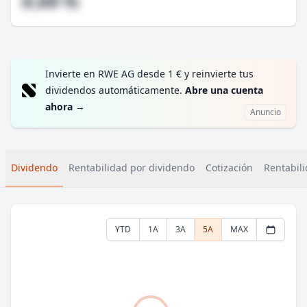
#,## %
Invierte en RWE AG desde 1 € y reinvierte tus
dividendos automáticamente.
Abre una cuenta
ahora
→
Anuncio
Dividendo
Rentabilidad por dividendo
Cotización
Rentabili
YTD
1A
3A
5A
MAX