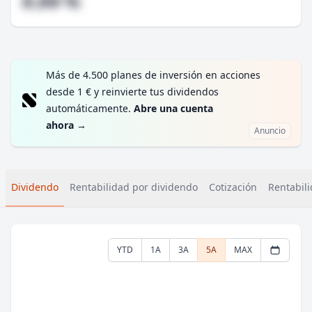
#,## %
Más de 4.500 planes de inversión en acciones
desde 1 € y reinvierte tus dividendos
automáticamente.
Abre una cuenta
ahora
→
Anuncio
Dividendo
Rentabilidad por dividendo
Cotización
Rentabili
YTD
1A
3A
5A
MAX