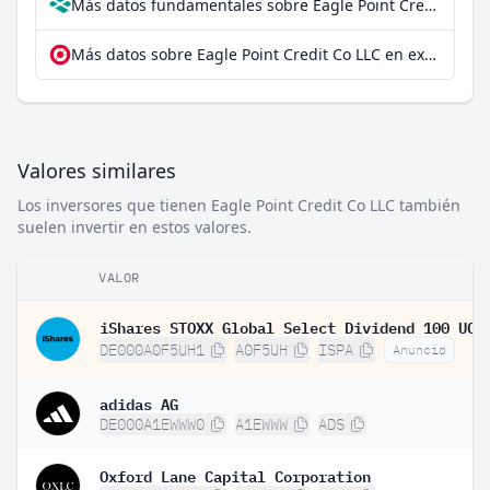
Más datos fundamentales sobre Eagle Point Credit Co LLC en Parqet
Más datos sobre Eagle Point Credit Co LLC en extraETF
Valores similares
Los inversores que tienen Eagle Point Credit Co LLC también
suelen invertir en estos valores.
VALOR
DE000A0F5UH1
A0F5UH
ISPA
Anuncio
adidas AG
DE000A1EWWW0
A1EWWW
ADS
Oxford Lane Capital Corporation