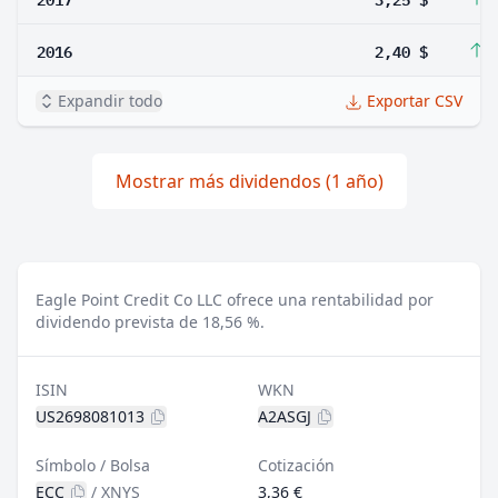
2016
2,40 $
2
Expandir todo
Exportar CSV
Mostrar más dividendos (1 año)
Eagle Point Credit Co LLC ofrece una rentabilidad por
dividendo prevista de 18,56 %.
ISIN
WKN
US2698081013
A2ASGJ
Símbolo / Bolsa
Cotización
ECC
/
XNYS
3,36 €