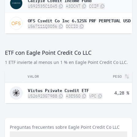
Carlyle Credit Income Fund
US92535C1045
A3DCNT
CCIF
US67111Q3056
OCCIO
ETF con Eagle Point Credit Co LLC
1 ETF invierte al menos un 1 % en Eagle Point Credit Co LLC.
VALOR
PESO
Virtus Private Credit ETF
4,28 %
US26923G7988
A3ESS0
VPC
Preguntas frecuentes sobre Eagle Point Credit Co LLC