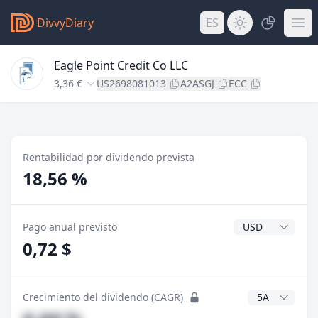
DivvyDiary
ES
Eagle Point Credit Co LLC
3,36 €
US2698081013
A2ASGJ
ECC
Rentabilidad por dividendo prevista
18,56 %
Divisa del divide
Pago anual previsto
0,72 $
Años CAGR
Crecimiento del dividendo (CAGR)