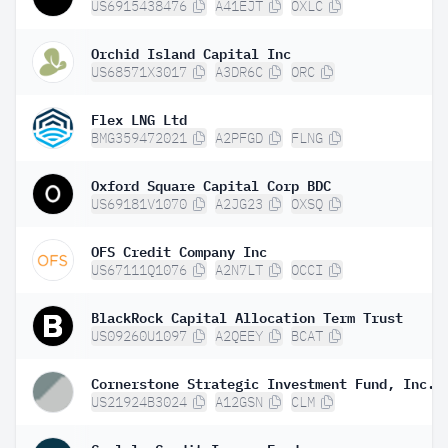
US6915438476
A41EJT
OXLC
Orchid Island Capital Inc
US68571X3017
A3DR6C
ORC
Flex LNG Ltd
BMG359472021
A2PFGD
FLNG
Oxford Square Capital Corp BDC
US69181V1070
A2JG23
OXSQ
OFS Credit Company Inc
US67111Q1076
A2N7LT
OCCI
BlackRock Capital Allocation Term Trust
US09260U1097
A2QEEY
BCAT
Cornerstone Strategic Investment Fund, Inc.
US21924B3024
A12GSN
CLM