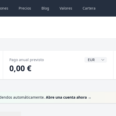
iones
Precios
Blog
Valores
Cartera
Divisa del dividen
Pago anual previsto
0,00 €
ividendos automáticamente.
Abre una cuenta ahora
→