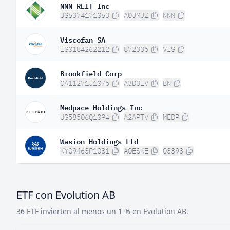
NNN REIT Inc
US6374171063
A0JMJZ
NNN
Viscofan SA
ES0184262212
872335
VIS
Brookfield Corp
CA11271J1075
A3D3EV
BN
Medpace Holdings Inc
US58506Q1094
A2APTV
MEDP
Wasion Holdings Ltd
KYG9463P1081
A0ESKE
03393
ETF con Evolution AB
36 ETF invierten al menos un 1 % en Evolution AB.