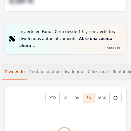
#,## %
Invierte en Fanuc Corp desde 1 € y reinvierte tus
dividendos automáticamente.
Abre una cuenta
ahora
→
Anuncio
Dividendo
Rentabilidad por dividendo
Cotización
Rentabili
YTD
1A
3A
5A
MAX