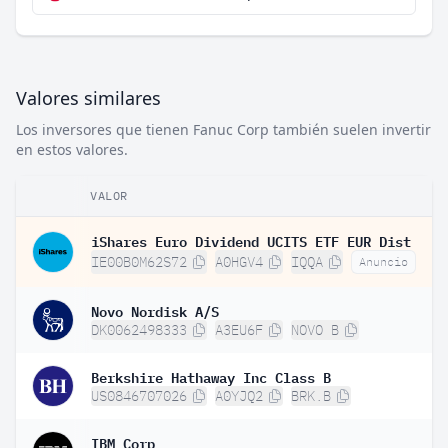
Valores similares
Los inversores que tienen Fanuc Corp también suelen invertir
en estos valores.
VALOR
iShares Euro Dividend UCITS ETF EUR Dist
IE00B0M62S72
A0HGV4
IQQA
Anuncio
Novo Nordisk A/S
DK0062498333
A3EU6F
NOVO B
Berkshire Hathaway Inc Class B
US0846707026
A0YJQ2
BRK.B
IBM Corp