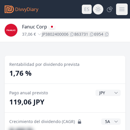
DivvyDiary
ES
Fanuc Corp
37,06 €
JP3802400006
863731
6954
Rentabilidad por dividendo prevista
1,76 %
Divisa del divide
Pago anual previsto
119,06 JPY
Años CAGR
Crecimiento del dividendo (CAGR)