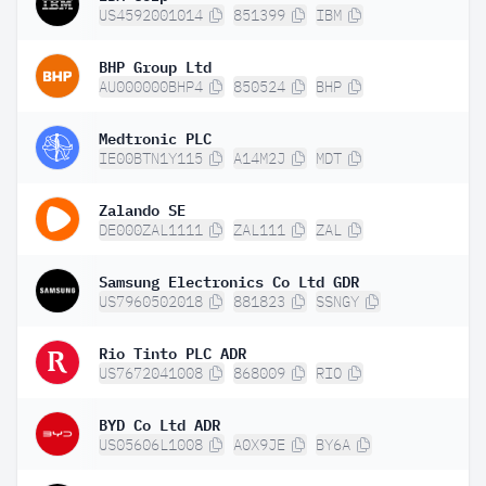
US4592001014
851399
IBM
BHP Group Ltd
AU000000BHP4
850524
BHP
Medtronic PLC
IE00BTN1Y115
A14M2J
MDT
Zalando SE
DE000ZAL1111
ZAL111
ZAL
Samsung Electronics Co Ltd GDR
US7960502018
881823
SSNGY
Rio Tinto PLC ADR
US7672041008
868009
RIO
BYD Co Ltd ADR
US05606L1008
A0X9JE
BY6A