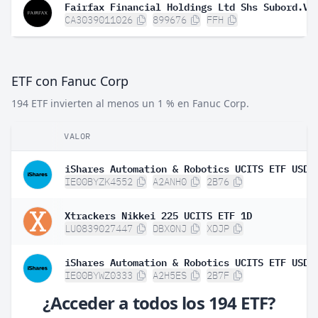
Fairfax Financial Holdings Ltd Shs Subord.Vt
CA3039011026
899676
FFH
ETF con Fanuc Corp
194 ETF invierten al menos un 1 % en Fanuc Corp.
VALOR
IE00BYZK4552
A2ANH0
2B76
Xtrackers Nikkei 225 UCITS ETF 1D
LU0839027447
DBX0NJ
XDJP
IE00BYWZ0333
A2H5ES
2B7F
¿Acceder a todos los 194 ETF?