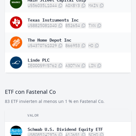
US56035L1044
A0X8Y3
MAIN
Texas Instruments Inc
US8825081040
852654
TXN
The Home Depot Inc
US4370761029
866953
HD
Linde PLC
IE000S9YS762
A3D7VW
LIN
ETF con Fastenal Co
83 ETF invierten al menos un 1 % en Fastenal Co.
VALOR
Schwab U.S. Dividend Equity ETF
US8085247976
A1J6S1
SCHD