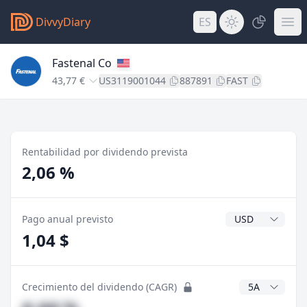
DivvyDiary
ES
Fastenal Co
43,77 €
US3119001044
887891
FAST
Rentabilidad por dividendo prevista
2,06 %
Divisa del divide
Pago anual previsto
1,04 $
Años CAGR
Crecimiento del dividendo (CAGR)