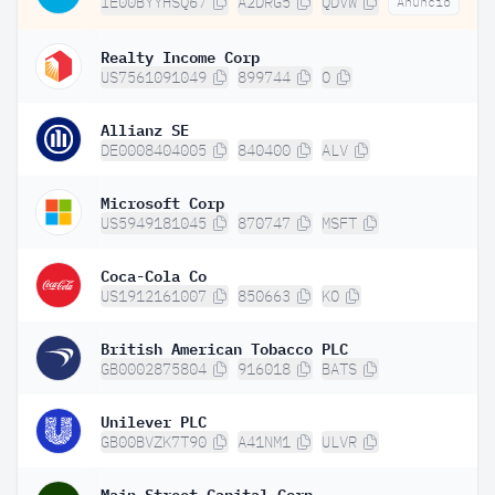
IE00BYYHSQ67
A2DRG5
QDVW
Anuncio
Realty Income Corp
US7561091049
899744
O
Allianz SE
DE0008404005
840400
ALV
Microsoft Corp
US5949181045
870747
MSFT
Coca-Cola Co
US1912161007
850663
KO
British American Tobacco PLC
GB0002875804
916018
BATS
Unilever PLC
GB00BVZK7T90
A41NM1
ULVR
Main Street Capital Corp