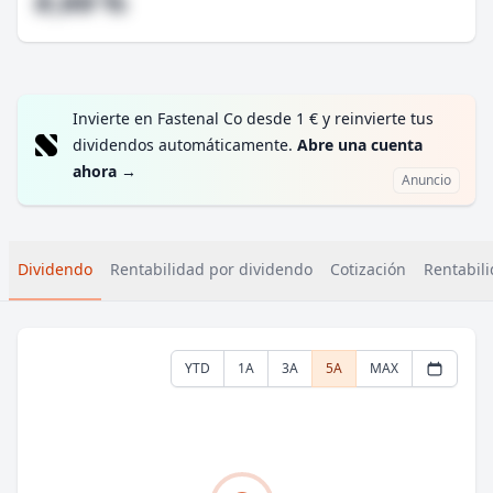
#,## %
Invierte en Fastenal Co desde 1 € y reinvierte tus
dividendos automáticamente.
Abre una cuenta
ahora
→
Anuncio
Dividendo
Rentabilidad por dividendo
Cotización
Rentabili
YTD
1A
3A
5A
MAX