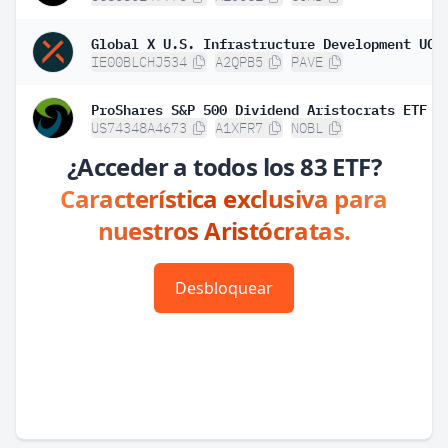
IE00BLCHJ534
A2QPB5
PAVE
ProShares S&P 500 Dividend Aristocrats ETF
US74348A4673
A1XFR7
NOBL
¿Acceder a todos los 83 ETF?
Característica exclusiva para
nuestros Aristócratas.
Desbloquear