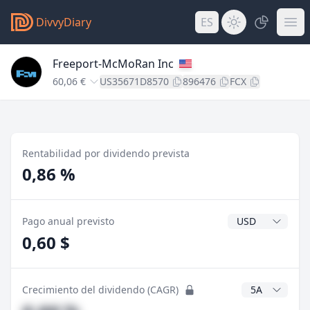
DivvyDiary
ES
Freeport-McMoRan Inc
60,06 €
US35671D8570
896476
FCX
Rentabilidad por dividendo prevista
0,86 %
Divisa del divide
Pago anual previsto
0,60 $
Años CAGR
Crecimiento del dividendo (CAGR)