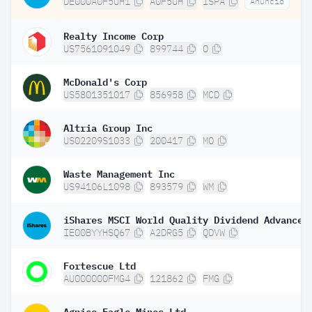
DE000A0F5UH1
A0F5UH
ISPA
Anuncio
Realty Income Corp
US7561091049
899744
O
McDonald's Corp
US5801351017
856958
MCD
Altria Group Inc
US02209S1033
200417
MO
Waste Management Inc
US94106L1098
893579
WM
IE00BYYHSQ67
A2DRG5
QDVW
Fortescue Ltd
AU000000FMG4
121862
FMG
Agnico Eagle Mines Ltd