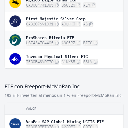
CA0084741085
860325
AEM
First Majestic Silver Corp
CA32076V1031
A0LHKJ
AG
ProShares Bitcoin ETF
US74347G4405
A3C5PZ
BITO
Invesco Physical Silver ETC
IE00B43VDT70
A1KX35
SSLV
ETF con Freeport-McMoRan Inc
193 ETF invierten al menos un 1 % en Freeport-McMoRan Inc.
VALOR
VanEck S&P Global Mining UCITS ETF
IE00BDFBTQ78
A2JDEJ
GDIG