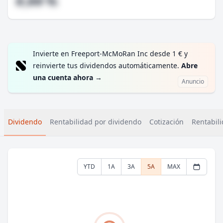
#,## %
Invierte en Freeport-McMoRan Inc desde 1 € y
reinvierte tus dividendos automáticamente.
Abre
una cuenta ahora
→
Anuncio
Dividendo
Rentabilidad por dividendo
Cotización
Rentabili
YTD
1A
3A
5A
MAX