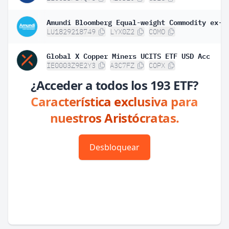
LU1829218749
LYX0Z2
COMO
Global X Copper Miners UCITS ETF USD Acc
IE0003Z9E2Y3
A3C7FZ
COPX
¿Acceder a todos los 193 ETF?
Característica exclusiva para
nuestros Aristócratas.
Desbloquear