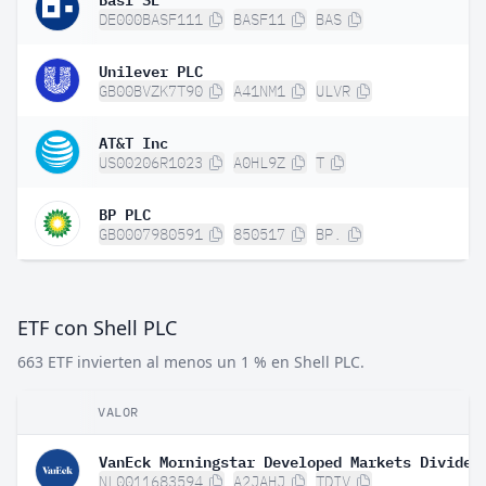
DE000BASF111
BASF11
BAS
Unilever PLC
GB00BVZK7T90
A41NM1
ULVR
AT&T Inc
US00206R1023
A0HL9Z
T
BP PLC
GB0007980591
850517
BP.
ETF con Shell PLC
663 ETF invierten al menos un 1 % en Shell PLC.
VALOR
NL0011683594
A2JAHJ
TDIV