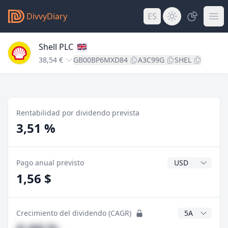
DivvyDiary
ES
Shell PLC
38,54 €
GB00BP6MXD84
A3C99G
SHEL
Rentabilidad por dividendo prevista
3,51 %
Divisa del divide
Pago anual previsto
1,56 $
Años CAGR
Crecimiento del dividendo (CAGR)