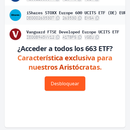
DE0002635307
263530
EXSA
Vanguard FTSE Developed Europe UCITS ETF
IE00B945VV12
A1T8FS
VGEU
¿Acceder a todos los 663 ETF?
Característica exclusiva para
nuestros Aristócratas.
Desbloquear