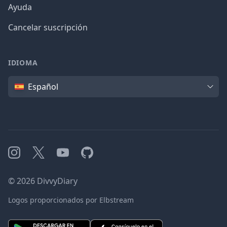
Ayuda
Cancelar suscripción
IDIOMA
Idioma
Español
Instagram
X
YouTube
GitHub
©
2026
DivvyDiary
Logos proporcionados por Elbstream