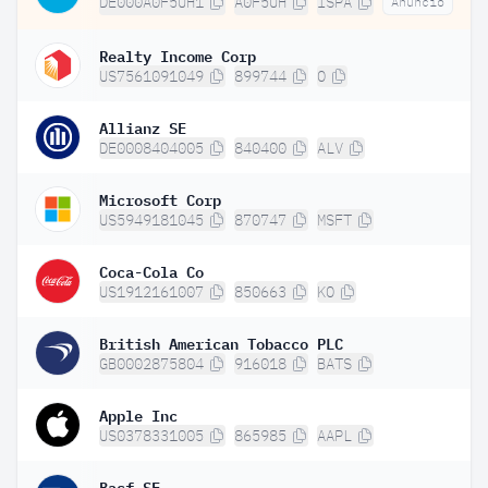
DE000A0F5UH1
A0F5UH
ISPA
Anuncio
Realty Income Corp
US7561091049
899744
O
Allianz SE
DE0008404005
840400
ALV
Microsoft Corp
US5949181045
870747
MSFT
Coca-Cola Co
US1912161007
850663
KO
British American Tobacco PLC
GB0002875804
916018
BATS
Apple Inc
US0378331005
865985
AAPL
Basf SE