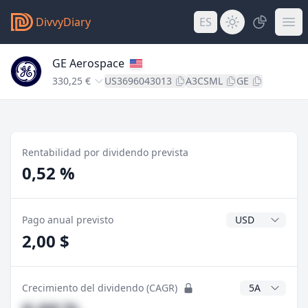
DivvyDiary
ES
GE Aerospace
330,25 €
US3696043013
A3CSML
GE
Rentabilidad por dividendo prevista
0,52 %
Divisa del divide
Pago anual previsto
2,00 $
Años CAGR
Crecimiento del dividendo (CAGR)