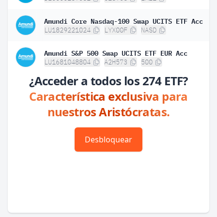
Amundi Core Nasdaq-100 Swap UCITS ETF Acc
LU1829221024
LYX00F
NASD
Amundi S&P 500 Swap UCITS ETF EUR Acc
LU1681048804
A2H573
500
¿Acceder a todos los 274 ETF?
Característica exclusiva para
nuestros Aristócratas.
Desbloquear