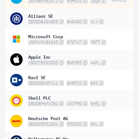
IE00B0M62S72
A0HGV4
IQQA
Anuncio
Allianz SE
DE0008404005
840400
ALV
Microsoft Corp
US5949181045
870747
MSFT
Apple Inc
US0378331005
865985
AAPL
Basf SE
DE000BASF111
BASF11
BAS
Shell PLC
GB00BP6MXD84
A3C99G
SHEL
Deutsche Post AG
DE0005552004
555200
DHL
Volkswagen AG Vz