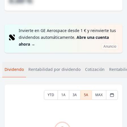
#,## %
Invierte en GE Aerospace desde 1 € y reinvierte tus
dividendos automáticamente.
Abre una cuenta
ahora
→
Anuncio
Dividendo
Rentabilidad por dividendo
Cotización
Rentabili
YTD
1A
3A
5A
MAX