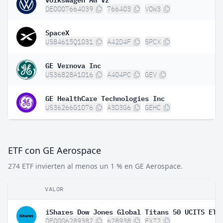
DE0007664039
766403
VOW3
SpaceX
US84615Q1031
A42D4F
SPCX
GE Vernova Inc
US36828A1016
A404PC
GEV
GE HealthCare Technologies Inc
US36266G1076
A3D3G6
GEHC
ETF con GE Aerospace
274 ETF invierten al menos un 1 % en GE Aerospace.
VALOR
DE0006289382
628938
EXI2