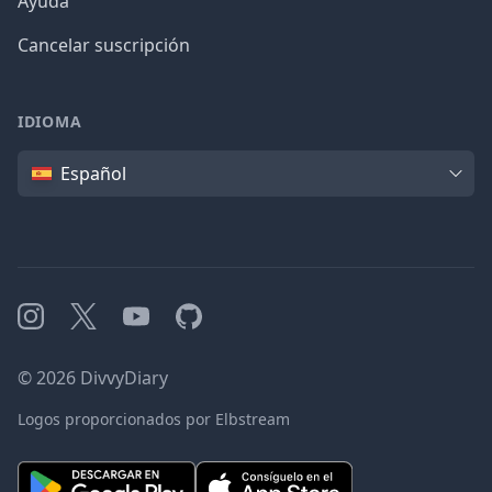
Ayuda
Cancelar suscripción
IDIOMA
Idioma
Español
Instagram
X
YouTube
GitHub
©
2026
DivvyDiary
Logos proporcionados por Elbstream