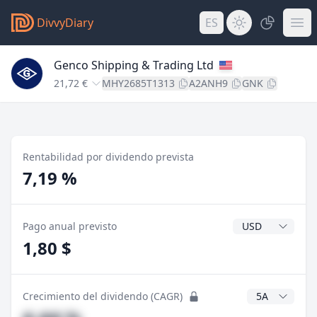
DivvyDiary
ES
Genco Shipping & Trading Ltd
21,72 €
MHY2685T1313
A2ANH9
GNK
Rentabilidad por dividendo prevista
7,19 %
Divisa del divide
Pago anual previsto
1,80 $
Años CAGR
Crecimiento del dividendo (CAGR)