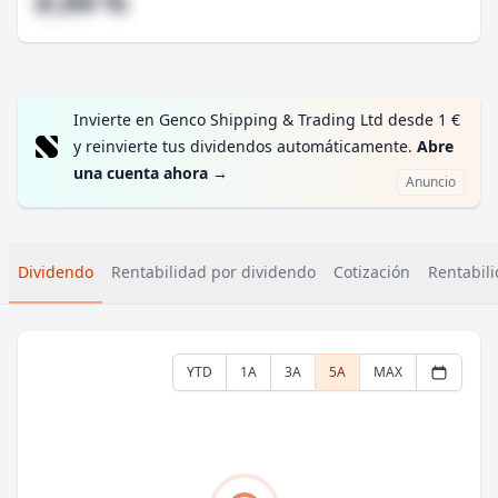
#,## %
Invierte en Genco Shipping & Trading Ltd desde 1 €
y reinvierte tus dividendos automáticamente.
Abre
una cuenta ahora
→
Anuncio
Dividendo
Rentabilidad por dividendo
Cotización
Rentabili
YTD
1A
3A
5A
MAX