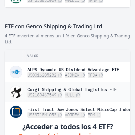
US4258851009
A0LEEJ
HNNA
ETF con Genco Shipping & Trading Ltd
4 ETF invierten al menos un 1 % en Genco Shipping & Trading
Ltd.
VALOR
ALPS Dynamic US Dividend Advantage ETF
US00162Q5282
A3DMZK
RFDA
Corgi Shipping & Global Logistics ETF
US2189467549
HULL
First Trust Dow Jones Select MicroCap Index 
US33718M1053
A0JDF6
FDM
¿Acceder a todos los 4 ETF?