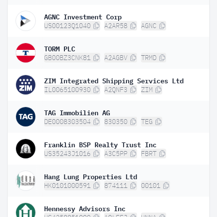
AGNC Investment Corp
US00123Q1040
A2AR58
AGNC
TORM PLC
GB00BZ3CNK81
A2AGBV
TRMD
ZIM Integrated Shipping Services Ltd
IL0065100930
A2QNF3
ZIM
TAG Immobilien AG
DE0008303504
830350
TEG
Franklin BSP Realty Trust Inc
US35243J1016
A3C5PP
FBRT
Hang Lung Properties Ltd
HK0101000591
874111
00101
Hennessy Advisors Inc