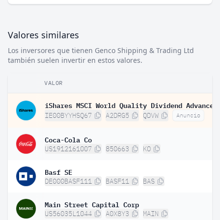
Valores similares
Los inversores que tienen Genco Shipping & Trading Ltd
también suelen invertir en estos valores.
VALOR
IE00BYYHSQ67
A2DRG5
QDVW
Anuncio
Coca-Cola Co
US1912161007
850663
KO
Basf SE
DE000BASF111
BASF11
BAS
Main Street Capital Corp
US56035L1044
A0X8Y3
MAIN