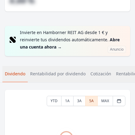
#,## %
Invierte en Hamborner REIT AG desde 1 € y
reinvierte tus dividendos automáticamente.
Abre
una cuenta ahora
→
Anuncio
Dividendo
Rentabilidad por dividendo
Cotización
Rentabili
YTD
1A
3A
5A
MAX