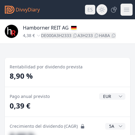
DivvyDiary
ES
Hamborner REIT AG
4,38 €
DE000A3H2333
A3H233
HABA
Rentabilidad por dividendo prevista
8,90 %
Divisa del divide
Pago anual previsto
0,39 €
Años CAGR
Crecimiento del dividendo (CAGR)