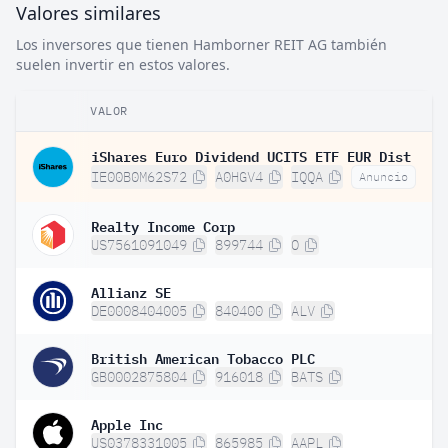
Valores similares
Los inversores que tienen Hamborner REIT AG también
suelen invertir en estos valores.
VALOR
iShares Euro Dividend UCITS ETF EUR Dist
IE00B0M62S72
A0HGV4
IQQA
Anuncio
Realty Income Corp
US7561091049
899744
O
Allianz SE
DE0008404005
840400
ALV
British American Tobacco PLC
GB0002875804
916018
BATS
Apple Inc
US0378331005
865985
AAPL