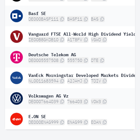
Basf SE
DE000BASF111
BASF11
BAS
IE00B8GKDB10
A1T8FV
VGWD
Deutsche Telekom AG
DE0005557508
555750
DTE
NL0011683594
A2JAHJ
TDIV
Volkswagen AG Vz
DE0007664039
766403
VOW3
E.ON SE
DE000ENAG999
ENAG99
EOAN