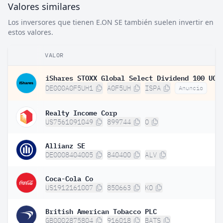
Valores similares
Los inversores que tienen E.ON SE también suelen invertir en
estos valores.
VALOR
DE000A0F5UH1
A0F5UH
ISPA
Anuncio
Realty Income Corp
US7561091049
899744
O
Allianz SE
DE0008404005
840400
ALV
Coca-Cola Co
US1912161007
850663
KO
British American Tobacco PLC
GB0002875804
916018
BATS