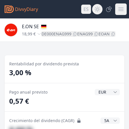
DivvyDiary
ES
E.ON SE
18,99 €
DE000ENAG999
ENAG99
EOAN
Rentabilidad por dividendo prevista
3,00 %
Divisa del divide
Pago anual previsto
0,57 €
Años CAGR
Crecimiento del dividendo (CAGR)