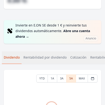
#,## %
Invierte en E.ON SE desde 1 € y reinvierte tus
dividendos automáticamente.
Abre una cuenta
ahora
→
Anuncio
Dividendo
Rentabilidad por dividendo
Cotización
Rentabili
YTD
1A
3A
5A
MAX