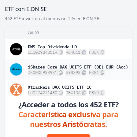
ETF con E.ON SE
452 ETF invierten al menos un 1 % en E.ON SE.
VALOR
DWS Top Dividende LD
DE0009848119
984811
HJUA
iShares Core DAX UCITS ETF (DE) EUR (Acc)
DE0005933931
593393
EXS1
Xtrackers DAX UCITS ETF 1C
LU0274211480
DBX1DA
DBXD
¿Acceder a todos los 452 ETF?
Característica exclusiva para
nuestros Aristócratas.