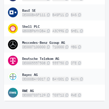
Basf SE
DE000BASF111
BASF11
BAS
Shell PLC
GB00BP6MXD84
A3C99G
SHEL
Mercedes-Benz Group AG
DE0007100000
710000
MBG
Deutsche Telekom AG
DE0005557508
555750
DTE
Bayer AG
DE000BAY0017
BAY001
BAYN
RWE AG
DE0007037129
703712
RWE