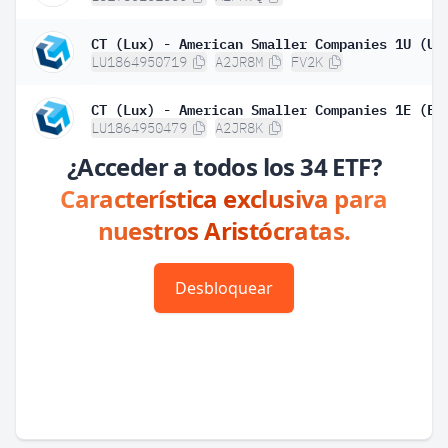
LU1864950719
A2JR8M
FV2K
LU1864950479
A2JR8K
¿Acceder a todos los 34 ETF?
Característica exclusiva para
nuestros Aristócratas.
Desbloquear