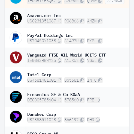
IE00BYYHSQ67
A2DRG5
QDVW
Anuncio
Amazon.com Inc
US0231351067
906866
AMZN
PayPal Holdings Inc
US70450Y1038
A14R7U
PYPL
Vanguard FTSE All-World UCITS ETF
IE00B3RBWM25
A1JX52
VGWL
Intel Corp
US4581401001
855681
INTC
Fresenius SE & Co KGaA
DE0005785604
578560
FRE
Danaher Corp
US2358511028
866197
DHR
BICO Group AB