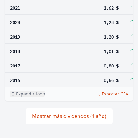
2021
1,62 $
2
2020
1,28 $
6
2019
1,20 $
1
2018
1,01 $
2
2017
0,80 $
2
2016
0,66 $
3
Expandir todo
Exportar CSV
Mostrar más dividendos (1 año)