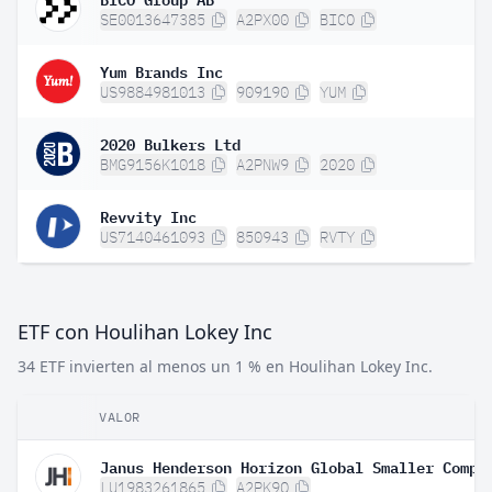
SE0013647385
A2PX00
BICO
Yum Brands Inc
US9884981013
909190
YUM
2020 Bulkers Ltd
BMG9156K1018
A2PNW9
2020
Revvity Inc
US7140461093
850943
RVTY
ETF con Houlihan Lokey Inc
34 ETF invierten al menos un 1 % en Houlihan Lokey Inc.
VALOR
LU1983261865
A2PK9Q