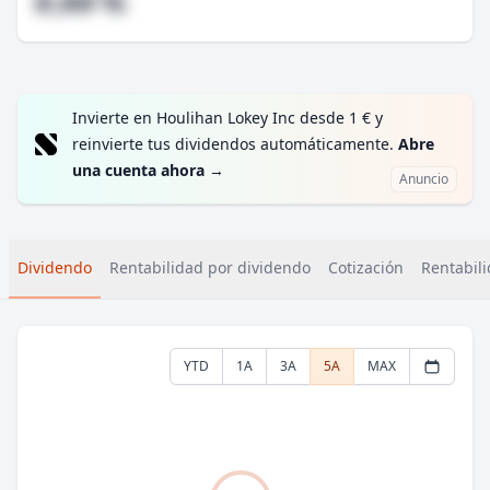
#,## %
Invierte en Houlihan Lokey Inc desde 1 € y
reinvierte tus dividendos automáticamente.
Abre
una cuenta ahora
→
Anuncio
Dividendo
Rentabilidad por dividendo
Cotización
Rentabili
YTD
1A
3A
5A
MAX