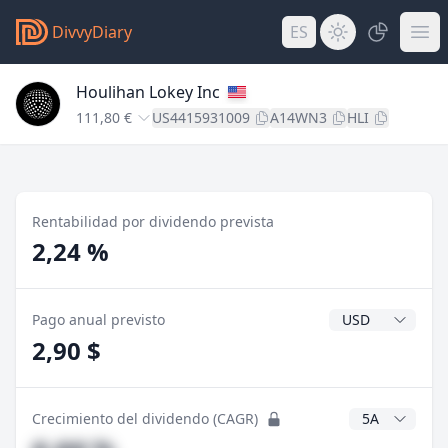
DivvyDiary
ES
Houlihan Lokey Inc
111,80 €
US4415931009
A14WN3
HLI
Rentabilidad por dividendo prevista
2,24 %
Divisa del divide
Pago anual previsto
2,90 $
Años CAGR
Crecimiento del dividendo (CAGR)