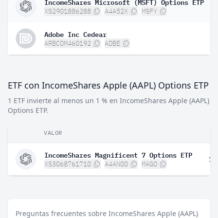
IncomeShares Microsoft (MSFT) Options ETP
XS2901886288
A4A52X
MSFY
Adobe Inc Cedear
ARBCOM460192
ADBE
ETF con IncomeShares Apple (AAPL) Options ETP
1 ETF invierte al menos un 1 % en IncomeShares Apple (AAPL)
Options ETP.
VALOR
PE
IncomeShares Magnificent 7 Options ETP
15
XS3068761710
A4AN00
MAGO
Preguntas frecuentes sobre IncomeShares Apple (AAPL)