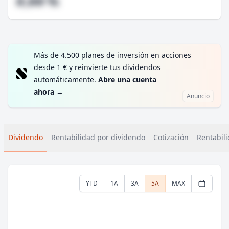
#,## %
Más de 4.500 planes de inversión en acciones
desde 1 € y reinvierte tus dividendos
automáticamente.
Abre una cuenta
ahora
→
Anuncio
Dividendo
Rentabilidad por dividendo
Cotización
Rentabili
YTD
1A
3A
5A
MAX