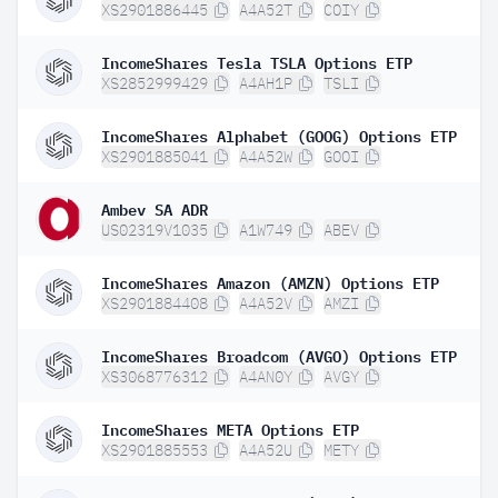
XS2901886445
A4A52T
COIY
IncomeShares Tesla TSLA Options ETP
XS2852999429
A4AH1P
TSLI
IncomeShares Alphabet (GOOG) Options ETP
XS2901885041
A4A52W
GOOI
Ambev SA ADR
US02319V1035
A1W749
ABEV
IncomeShares Amazon (AMZN) Options ETP
XS2901884408
A4A52V
AMZI
IncomeShares Broadcom (AVGO) Options ETP
XS3068776312
A4AN0Y
AVGY
IncomeShares META Options ETP
XS2901885553
A4A52U
METY