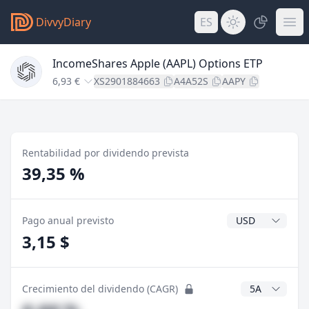
DivvyDiary
ES
IncomeShares Apple (AAPL) Options ETP
6,93 €
XS2901884663
A4A52S
AAPY
Rentabilidad por dividendo prevista
39,35 %
Divisa del divide
Pago anual previsto
3,15 $
Años CAGR
Crecimiento del dividendo (CAGR)