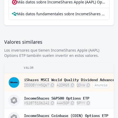
Más datos sobre IncomeShares Apple (AAPL) Options ETP en extraETF
Más datos fundamentales sobre IncomeShares Apple (AAPL) Options ETP en Parqet
Valores similares
Los inversores que tienen IncomeShares Apple (AAPL)
Options ETP también suelen invertir en estos valores.
VALOR
IE00BYYHSQ67
A2DRG5
QDVW
Anuncio
IncomeShares S&P500 Options ETP
XS2875106242
A4A50P
SPYY
IncomeShares Coinbase (COIN) Options ETP