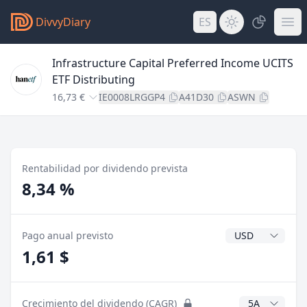
DivvyDiary
ES
Infrastructure Capital Preferred Income UCITS
ETF Distributing
16,73 €
IE0008LRGGP4
A41D30
ASWN
Rentabilidad por dividendo prevista
8,34 %
Divisa del divide
Pago anual previsto
1,61 $
Años CAGR
Crecimiento del dividendo (CAGR)