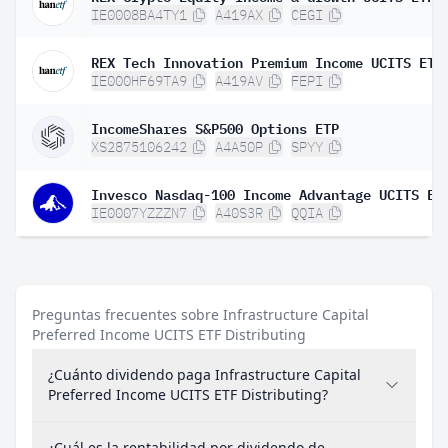
IE0008BA4TY1
A419AX
CEGI
REX Tech Innovation Premium Income UCITS ETF
IE000HF69TA9
A419AV
FEPI
IncomeShares S&P500 Options ETP
XS2875106242
A4A50P
SPYY
IE0007YZZZN7
A40S3R
QQIA
Preguntas frecuentes sobre Infrastructure Capital
Preferred Income UCITS ETF Distributing
¿Cuánto dividendo paga Infrastructure Capital
Preferred Income UCITS ETF Distributing?
¿Cuál es la rentabilidad por dividendo de