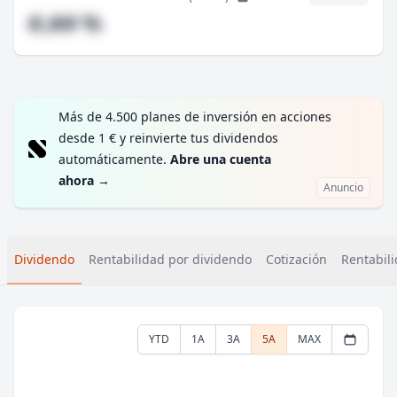
#,## %
Más de 4.500 planes de inversión en acciones
desde 1 € y reinvierte tus dividendos
automáticamente.
Abre una cuenta
ahora
→
Anuncio
Dividendo
Rentabilidad por dividendo
Cotización
Rentabili
YTD
1A
3A
5A
MAX