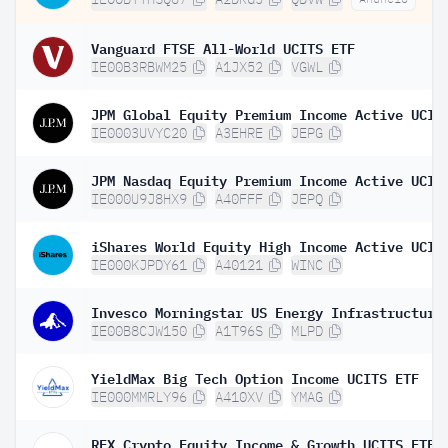
Vanguard FTSE All-World UCITS ETF
IE00B3RBWM25
A1JX52
VGWL
IE0003UVYC20
A3EHRE
JEPG
IE000U9J8HX9
A40FFF
JEPQ
IE000KJPDY61
A40121
WINC
IE00B8CJW150
A1T96S
MLPD
YieldMax Big Tech Option Income UCITS ETF
IE000MMRLY96
A410XV
YMAG