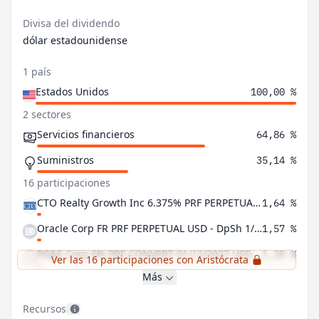
Divisa del dividendo
dólar estadounidense
1 país
Estados Unidos
100,00 %
2 sectores
Servicios financieros
64,86 %
Suministros
35,14 %
16 participaciones
CTO Realty Growth Inc 6.375% PRF PERPETUAL USD 25 - Ser A
1,64 %
Oracle Corp FR PRF PERPETUAL USD - DpSh 1/2000 Prf Sr D
1,57 %
PG&E Corp 6% PRF CONVERT 01/12/2027 USD - Ser A
1,20 %
Ver las 16 participaciones con Aristócrata
Más
Recursos