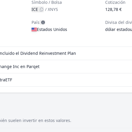
Símbolo / Bolsa
Cotización
ICE
/
XNYS
128,78 €
País
Divisa del di
Estados Unidos
dólar estado
incluido el Dividend Reinvestment Plan
hange Inc en Parqet
traETF
én suelen invertir en estos valores.