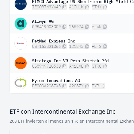
PIMCO Advantage US Short-Term High Yield C
IE00B7N3YW49
A1JU1K
STHY
Allwyn AG
GRS419003009
765974
ALWN
PetMed Express Inc
US7163821066
121843
PETS
Strategy Inc VR Perp Stretch Pfd
US5949728530
A41EXE
STRC
Pyrum Innovations AG
DE000A2G8ZX8
A2G8ZX
PYR
ETF con Intercontinental Exchange Inc
208 ETF invierten al menos un 1 % en Intercontinental Exchan