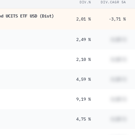
DIV.%
DIV.CAGR 5A
ed UCITS ETF USD (Dist)
2,01 %
-3,71 %
2,49 %
#,## %
2,10 %
#,## %
4,59 %
#,## %
9,19 %
#,## %
4,75 %
#,## %