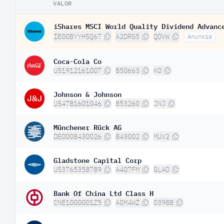
VALOR
iShares MSCI World Quality Dividend Advanc
IE00BYYHSQ67
A2DRG5
QDVW
Anuncio
Coca-Cola Co
US1912161007
850663
KO
Johnson & Johnson
US4781601046
853260
JNJ
Münchener Rück AG
DE0008430026
843002
MUV2
Gladstone Capital Corp
US3765358789
A407FM
GLAD
Bank Of China Ltd Class H
CNE1000001Z5
A0M4WZ
03988