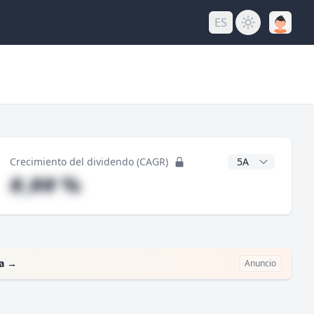
ES
do
Años CAGR
Crecimiento del dividendo (CAGR)
#,## %
a
→
Anuncio