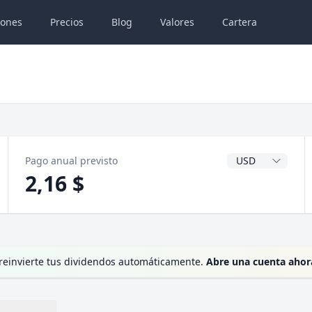
iones
Precios
Blog
Valores
Cartera
Divisa del dividen
Pago anual previsto
2,16 $
 reinvierte tus dividendos automáticamente.
Abre una cuenta ahor