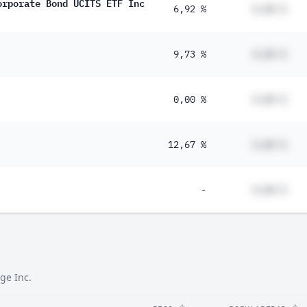
orporate Bond UCITS ETF Inc
6,92 %
#,## %
9,73 %
#,## %
0,00 %
#,## %
12,67 %
#,## %
-
#,## %
ge Inc.