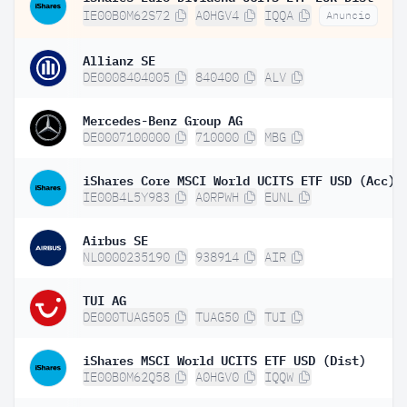
IE00B0M62S72
A0HGV4
IQQA
Anuncio
Allianz SE
DE0008404005
840400
ALV
Mercedes-Benz Group AG
DE0007100000
710000
MBG
iShares Core MSCI World UCITS ETF USD (Acc)
IE00B4L5Y983
A0RPWH
EUNL
Airbus SE
NL0000235190
938914
AIR
TUI AG
DE000TUAG505
TUAG50
TUI
iShares MSCI World UCITS ETF USD (Dist)
IE00B0M62Q58
A0HGV0
IQQW