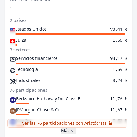
-
2 países
Estados Unidos
98,44 %
Suiza
1,56 %
3 sectores
Servicios financieros
98,17 %
Tecnología
1,59 %
Industriales
0,24 %
76 participaciones
Berkshire Hathaway Inc Class B
11,76 %
JPMorgan Chase & Co
11,67 %
Visa Inc
7,52 %
Ver las 76 participaciones con Aristócrata
Más