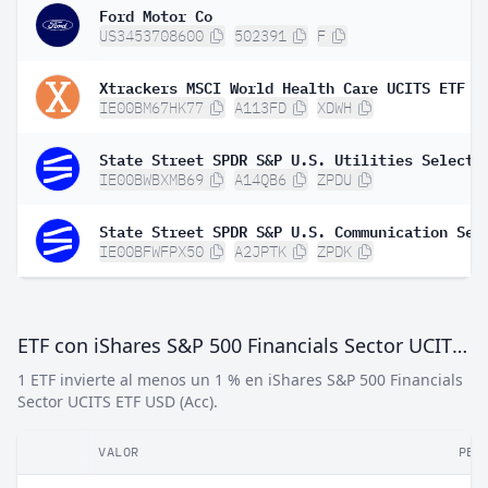
Ford Motor Co
US3453708600
502391
F
Xtrackers MSCI World Health Care UCITS ETF 1
IE00BM67HK77
A113FD
XDWH
IE00BWBXMB69
A14QB6
ZPDU
IE00BFWFPX50
A2JPTK
ZPDK
ETF con iShares S&P 500 Financials Sector UCITS ETF USD (Acc)
1 ETF invierte al menos un 1 % en iShares S&P 500 Financials
Sector UCITS ETF USD (Acc).
VALOR
PES