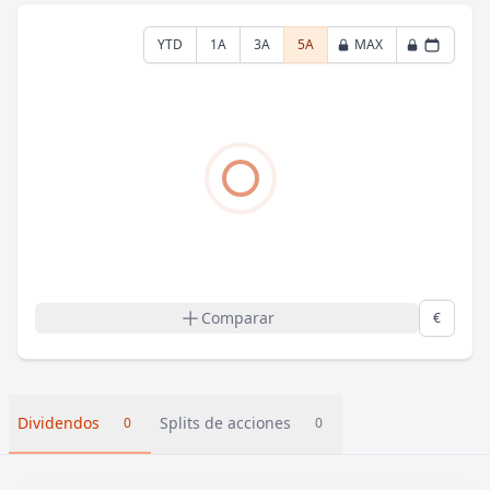
YTD
1A
3A
5A
MAX
Comparar
€
Dividendos
Splits de acciones
0
0