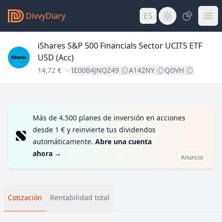
DivvyDiary
ES
iShares S&P 500 Financials Sector UCITS ETF
USD (Acc)
14,72 €
IE00B4JNQZ49
A142NY
QDVH
Más de 4.500 planes de inversión en acciones
desde 1 € y reinvierte tus dividendos
automáticamente.
Abre una cuenta
ahora
→
Anuncio
Cotización
Rentabilidad total