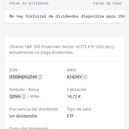
FECHA EX-DIVIDENDO
FECHA DE PAGO
No hay historial de dividendos disponible para iSha
iShares S&P 500 Financials Sector UCITS ETF USD (Acc)
actualmente no paga dividendos.
ISIN
WKN
IE00B4JNQZ49
A142NY
Símbolo / Bolsa
Cotización
QDVH
/
XFRA
14,72 €
Frecuencia del dividendo
Tipo de valor
sin dividendos
ETF
Divisa del dividendo