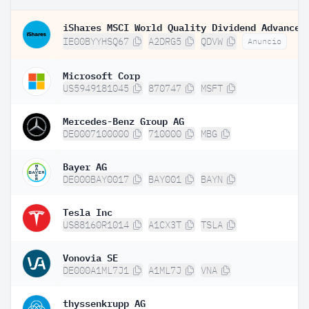
IE00BYYHSQ67
A2DRG5
QDVW
Anuncio
Microsoft Corp
US5949181045
870747
MSFT
Mercedes-Benz Group AG
DE0007100000
710000
MBG
Bayer AG
DE000BAY0017
BAY001
BAYN
Tesla Inc
US88160R1014
A1CX3T
TSLA
Vonovia SE
DE000A1ML7J1
A1ML7J
VNA
thyssenkrupp AG