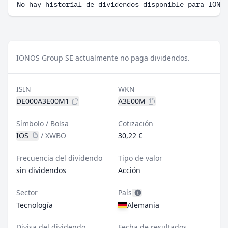
No hay historial de dividendos disponible para IONO
IONOS Group SE actualmente no paga dividendos.
ISIN
WKN
DE000A3E00M1
A3E00M
Símbolo / Bolsa
Cotización
IOS
/
XWBO
30,22 €
Frecuencia del dividendo
Tipo de valor
sin dividendos
Acción
Sector
País
Tecnología
Alemania
Divisa del dividendo
Fecha de resultados