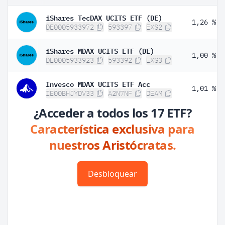
iShares TecDAX UCITS ETF (DE)
1,26 %
DE0005933972
593397
EXS2
iShares MDAX UCITS ETF (DE)
1,00 %
DE0005933923
593392
EXS3
Invesco MDAX UCITS ETF Acc
1,01 %
IE00BHJYDV33
A2N7NF
DEAM
¿Acceder a todos los 17 ETF?
Característica exclusiva para
nuestros Aristócratas.
Desbloquear