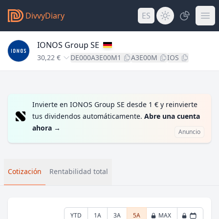
DivvyDiary
ES
IONOS Group SE
30,22 €
DE000A3E00M1
A3E00M
IOS
Invierte en IONOS Group SE desde 1 € y reinvierte
tus dividendos automáticamente.
Abre una cuenta
ahora
→
Anuncio
Cotización
Rentabilidad total
YTD
1A
3A
5A
MAX