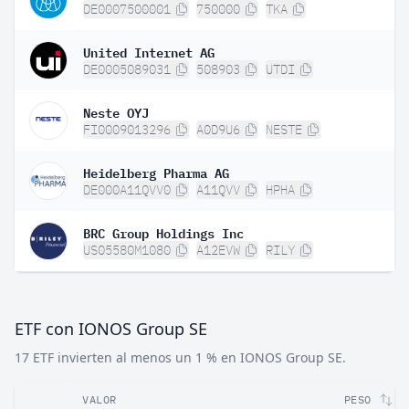
DE0007500001
750000
TKA
United Internet AG
DE0005089031
508903
UTDI
Neste OYJ
FI0009013296
A0D9U6
NESTE
Heidelberg Pharma AG
DE000A11QVV0
A11QVV
HPHA
BRC Group Holdings Inc
US05580M1080
A12EVW
RILY
ETF con IONOS Group SE
17 ETF invierten al menos un 1 % en IONOS Group SE.
VALOR
PESO