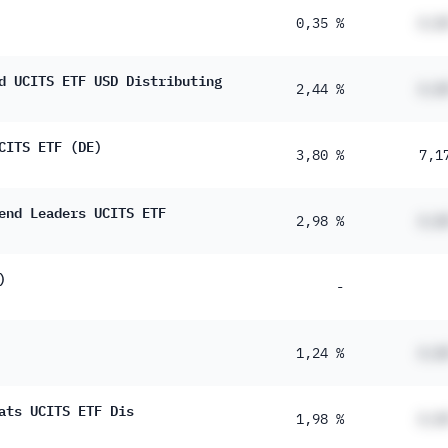
0,35 %
#,#
d UCITS ETF USD Distributing
2,44 %
#,#
CITS ETF (DE)
3,80 %
7,1
end Leaders UCITS ETF
2,98 %
#,#
)
-
1,24 %
#,#
ats UCITS ETF Dis
1,98 %
#,#