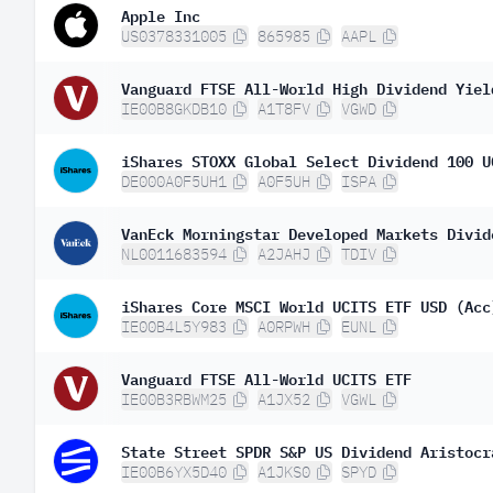
Apple Inc
US0378331005
865985
AAPL
Vanguard FTSE All-World High Dividend Yiel
IE00B8GKDB10
A1T8FV
VGWD
iShares STOXX Global Select Dividend 100 U
DE000A0F5UH1
A0F5UH
ISPA
VanEck Morningstar Developed Markets Divid
NL0011683594
A2JAHJ
TDIV
iShares Core MSCI World UCITS ETF USD (Acc
IE00B4L5Y983
A0RPWH
EUNL
Vanguard FTSE All-World UCITS ETF
IE00B3RBWM25
A1JX52
VGWL
State Street SPDR S&P US Dividend Aristocr
IE00B6YX5D40
A1JKS0
SPYD