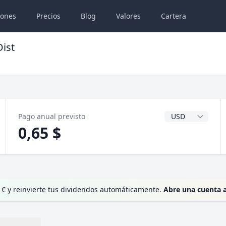
iones
Precios
Blog
Valores
Cartera
ist
Divisa del dividen
Pago anual previsto
0,65 $
 € y reinvierte tus dividendos automáticamente.
Abre una cuenta 