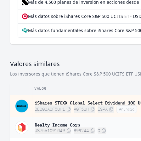
Más de 4.500 planes de inversión en acciones desde
Más datos sobre iShares Core S&P 500 UCITS ETF USD
Más datos fundamentales sobre iShares Core S&P 500
Valores similares
Los inversores que tienen iShares Core S&P 500 UCITS ETF USD
VALOR
iShares STOXX Global Select Dividend 100 U
DE000A0F5UH1
A0F5UH
ISPA
Anuncio
Realty Income Corp
US7561091049
899744
O