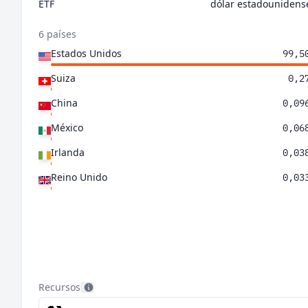
ETF
dólar estadounidens
6 países
Estados Unidos
99,5
Suiza
0,2
China
0,09
México
0,06
Irlanda
0,03
Reino Unido
0,03
Recursos