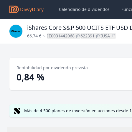
DivvyDiary
Calendario de dividendos
Func
iShares Core S&P 500 UCITS ETF USD D
66,74 €
IE0031442068
622391
IUSA
Rentabilidad por dividendo prevista
0,84 %
Más de 4.500 planes de inversión en acciones desde 1