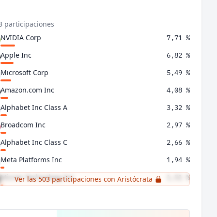
3 participaciones
NVIDIA Corp
7,71 %
Apple Inc
6,82 %
Microsoft Corp
5,49 %
Amazon.com Inc
4,08 %
Alphabet Inc Class A
3,32 %
Broadcom Inc
2,97 %
Alphabet Inc Class C
2,66 %
Meta Platforms Inc
1,94 %
Micron Technology Inc
1,51 %
Ver las 503 participaciones con Aristócrata
JPMorgan Chase & Co
1,44 %