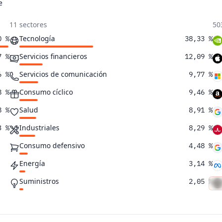
e
11 sectores
50
Tecnología
0 %
38,33 %
Servicios financieros
7 %
12,09 %
Servicios de comunicación
6 %
9,77 %
Consumo cíclico
8 %
9,46 %
Salud
8 %
8,91 %
Industriales
3 %
8,29 %
Consumo defensivo
4,48 %
Energía
3,14 %
Suministros
2,05 %
Inmobiliario
1,84 %
Materiales básicos
1,65 %