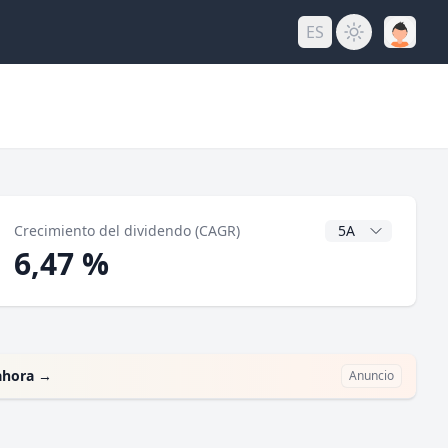
ES
do
Años CAGR
Crecimiento del dividendo (CAGR)
6,47 %
ahora
→
Anuncio