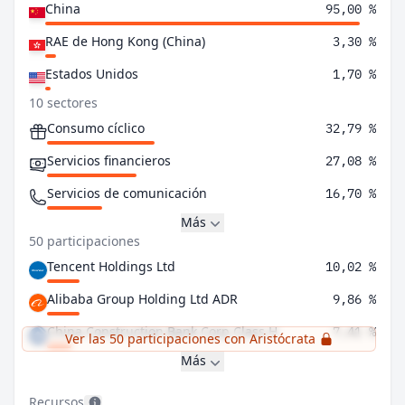
China
95,00 %
RAE de Hong Kong (China)
3,30 %
Estados Unidos
1,70 %
10 sectores
Consumo cíclico
32,79 %
Servicios financieros
27,08 %
Servicios de comunicación
16,70 %
Más
50 participaciones
Tencent Holdings Ltd
10,02 %
Alibaba Group Holding Ltd ADR
9,86 %
China Construction Bank Corp Class H
7,41 %
Ver las 50 participaciones con Aristócrata
Más
Recursos