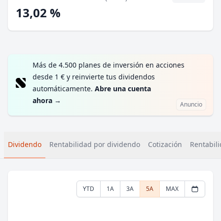
13,02 %
Más de 4.500 planes de inversión en acciones
desde 1 € y reinvierte tus dividendos
automáticamente.
Abre una cuenta
ahora
→
Anuncio
Dividendo
Rentabilidad por dividendo
Cotización
Rentabili
YTD
1A
3A
5A
MAX