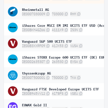
Rheinmetall AG
DE0007030009
703000
RHM
iShares Core MSCI EM IMI UCITS ETF USD (Acc)
IE00BKM4GZ66
A111X9
IS3N
Vanguard S&P 500 UCITS ETF
IE00B3XXRP09
A1JX53
VUSA
DE0002635307
263530
EXSA
thyssenkrupp AG
DE0007500001
750000
TKA
Vanguard FTSE Developed Europe UCITS ETF
IE00B945VV12
A1T8FS
VGEU
EUWAX Gold II