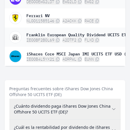
DE000EWG2LD7
EWG2LD
EWG2
Ferrari NV
NL0011585146
A2ACKK
RACE
Franklin European Quality Dividend UCITS ETF
IE00BF2B0L69
A2DTF2
FLXD
iShares Core MSCI Japan IMI UCITS ETF USD (A
IE00B4L5YX21
A0RPWL
EUNN
Preguntas frecuentes sobre iShares Dow Jones China
Offshore 50 UCITS ETF (DE)
¿Cuánto dividendo paga iShares Dow Jones China
Offshore 50 UCITS ETF (DE)?
¿Cuál es la rentabilidad por dividendo de iShares