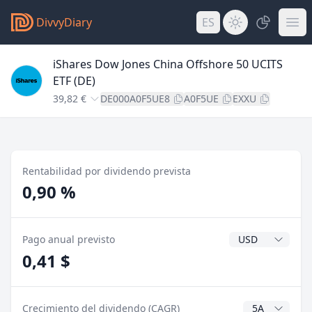
DivvyDiary
ES
iShares Dow Jones China Offshore 50 UCITS
ETF (DE)
39,82 €
DE000A0F5UE8
A0F5UE
EXXU
Rentabilidad por dividendo prevista
0,90 %
Divisa del divide
Pago anual previsto
0,41 $
Años CAGR
Crecimiento del dividendo (CAGR)