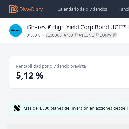
DivvyDiary
Calendario de dividendos
Func
iShares € High Yield Corp Bond UCITS 
91,03 €
IE00B66F4759
A1C3NE
EUNW
Rentabilidad por dividendo prevista
5,12 %
Más de 4.500 planes de inversión en acciones desde 1