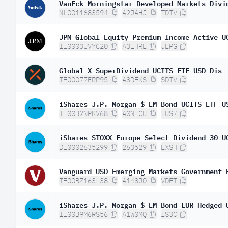
VanEck Morningstar Developed Markets Divi
Estonia
NL0011683594
A2JAHJ
TDIV
Hungría
JPM Global Equity Premium Income Active U
China
IE0003UVYC20
A3EHRE
JEPG
Sudáfrica
Global X SuperDividend UCITS ETF USD Dis
Turquía
IE00077FRP95
A3DEKS
SDIV
Luxemburgo
iShares J.P. Morgan $ EM Bond UCITS ETF U
Barbados
IE00B2NPKV68
A0NECU
IUS7
Chipre
iShares STOXX Europe Select Dividend 30 U
DE0002635299
263529
EXSH
Vanguard USD Emerging Markets Government 
IE00BZ163L38
A143JQ
VDET
iShares J.P. Morgan $ EM Bond EUR Hedged 
IE00B9M6RS56
A1W0MQ
IS3C