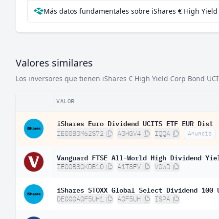
Más datos fundamentales sobre iShares € High Yield 
Irlanda
Finlandia
Bélgica
Valores similares
Polonia
Los inversores que tienen iShares € High Yield Corp Bond UCIT
Rumanía
Noruega
VALOR
Austria
iShares Euro Dividend UCITS ETF EUR Dist
IE00B0M62S72
A0HGV4
IQQA
Anuncio
Dinamarca
Bulgaria
Vanguard FTSE All-World High Dividend Yie
IE00B8GKDB10
A1T8FV
VGWD
México
Lituania
iShares STOXX Global Select Dividend 100 
DE000A0F5UH1
A0F5UH
ISPA
Portugal