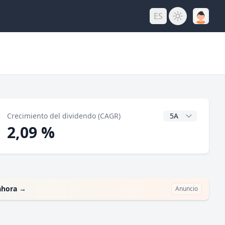
ES
do
Años CAGR
Crecimiento del dividendo (CAGR)
2,09 %
ahora
→
Anuncio