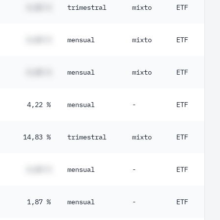
0,18 %
#,## %
trimestral
mixto
ETF
0,16 %
0,13 %
#,## %
mensual
mixto
ETF
0,12 %
#,## %
mensual
mixto
ETF
0,11 %
0,11 %
4,22 %
mensual
-
ETF
0,066 %
0,029 %
14,83 %
trimestral
mixto
ETF
#,## %
mensual
-
ETF
1,87 %
mensual
-
ETF