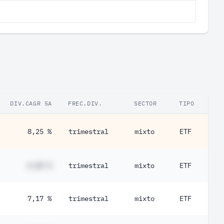
1,01 %
0,80 %
0,79 %
0,68 %
0,49 %
0,43 %
DIV.CAGR 5A
FREC.DIV.
SECTOR
TIPO
0,42 %
8,25 %
trimestral
mixto
ETF
0,41 %
0,37 %
#,## %
trimestral
mixto
ETF
0,37 %
0,33 %
7,17 %
trimestral
mixto
ETF
0,31 %