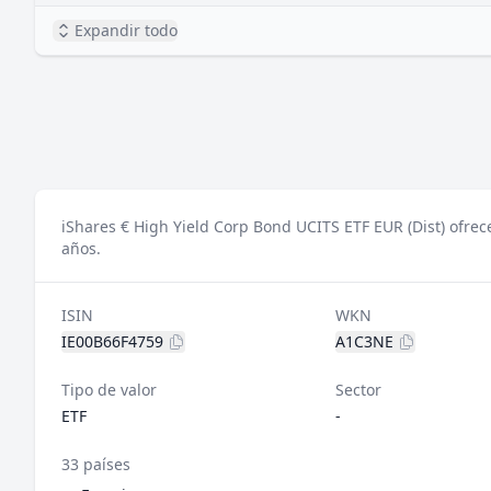
Expandir todo
iShares € High Yield Corp Bond UCITS ETF EUR (Dist) ofrec
años.
ISIN
WKN
IE00B66F4759
A1C3NE
Tipo de valor
Sector
ETF
-
33 países