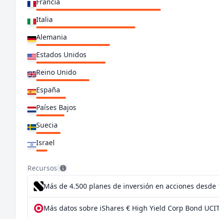
Francia
Italia
Alemania
Estados Unidos
Reino Unido
España
Países Bajos
Suecia
Israel
Grecia
Recursos
Chequia
Más de 4.500 planes de inversión en acciones desde
Suiza
Más datos sobre iShares € High Yield Corp Bond UCIT
Japón