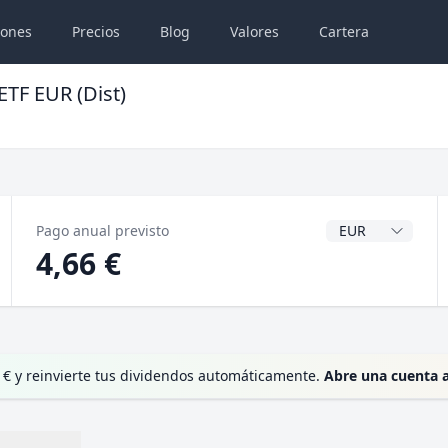
iones
Precios
Blog
Valores
Cartera
ETF EUR (Dist)
Divisa del dividen
Pago anual previsto
4,66 €
 € y reinvierte tus dividendos automáticamente.
Abre una cuenta 