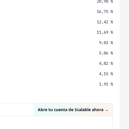
20,98 %
16,75 %
12,42 %
11,69 %
9,02 %
5,06 %
4,82 %
4,15 %
1,91 %
1,66 %
1,58 %
Abre tu cuenta de Scalable ahora
→
1,44 %
1,20 %