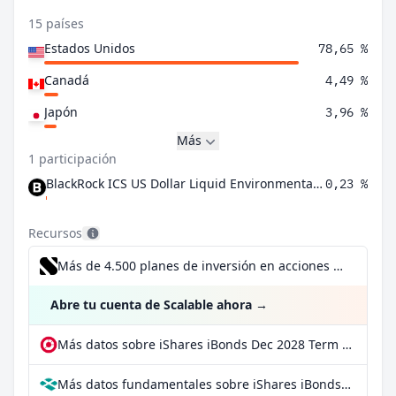
15 países
Estados Unidos
78,65 %
Canadá
4,49 %
Japón
3,96 %
Más
1 participación
BlackRock ICS US Dollar Liquid Environmentally Aware Fund Agency Inc
0,23 %
Recursos
Más de 4.500 planes de inversión en acciones desde 1 €
Abre tu cuenta de Scalable ahora
→
Más datos sobre iShares iBonds Dec 2028 Term $ Corp UCITS ETF USD Inc en extraETF
Más datos fundamentales sobre iShares iBonds Dec 2028 Term $ Corp UCITS ETF USD Inc en Parqet