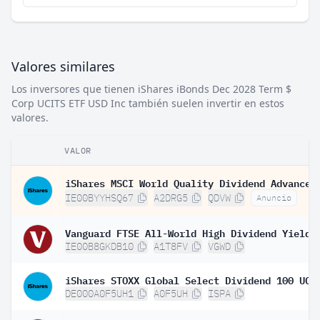
Valores similares
Los inversores que tienen iShares iBonds Dec 2028 Term $
Corp UCITS ETF USD Inc también suelen invertir en estos
valores.
VALOR
IE00BYYHSQ67
A2DRG5
QDVW
Anuncio
IE00B8GKDB10
A1T8FV
VGWD
DE000A0F5UH1
A0F5UH
ISPA