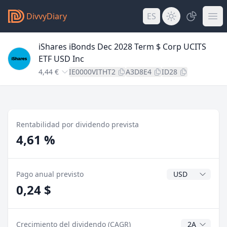
DivvyDiary
ES
iShares iBonds Dec 2028 Term $ Corp UCITS
ETF USD Inc
4,44 €
IE0000VITHT2
A3D8E4
ID28
Rentabilidad por dividendo prevista
4,61 %
Divisa del divide
Pago anual previsto
0,24 $
Años CAGR
Crecimiento del dividendo (CAGR)