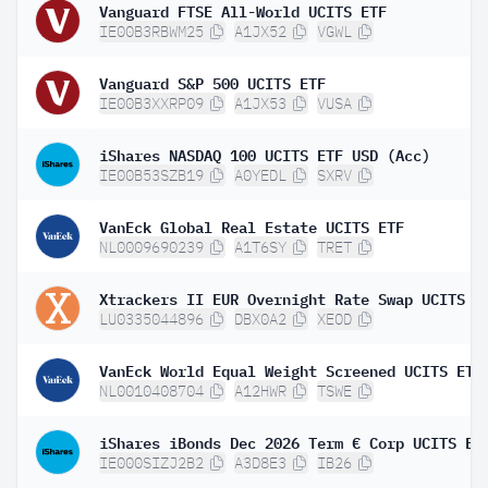
Vanguard FTSE All-World UCITS ETF
IE00B3RBWM25
A1JX52
VGWL
Vanguard S&P 500 UCITS ETF
IE00B3XXRP09
A1JX53
VUSA
iShares NASDAQ 100 UCITS ETF USD (Acc)
IE00B53SZB19
A0YEDL
SXRV
VanEck Global Real Estate UCITS ETF
NL0009690239
A1T6SY
TRET
LU0335044896
DBX0A2
XEOD
VanEck World Equal Weight Screened UCITS ETF
NL0010408704
A12HWR
TSWE
IE000SIZJ2B2
A3D8E3
IB26