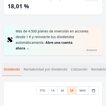
18,01 %
Más de 4.500 planes de inversión en acciones
desde 1 € y reinvierte tus dividendos
automáticamente.
Abre una cuenta
ahora
→
Anuncio
Dividendo
Rentabilidad por dividendo
Cotización
Rentabili
YTD
1A
3A
5A
MAX