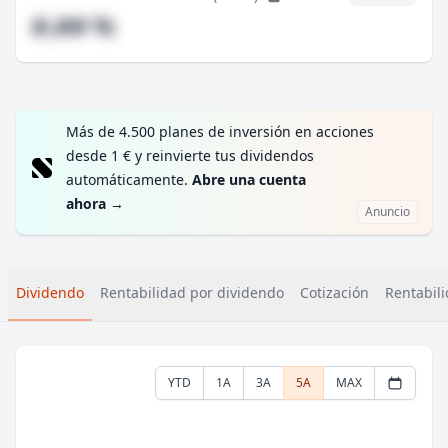
#,## %
Más de 4.500 planes de inversión en acciones
desde 1 € y reinvierte tus dividendos
automáticamente.
Abre una cuenta
ahora
→
Anuncio
Dividendo
Rentabilidad por dividendo
Cotización
Rentabili
YTD
1A
3A
5A
MAX