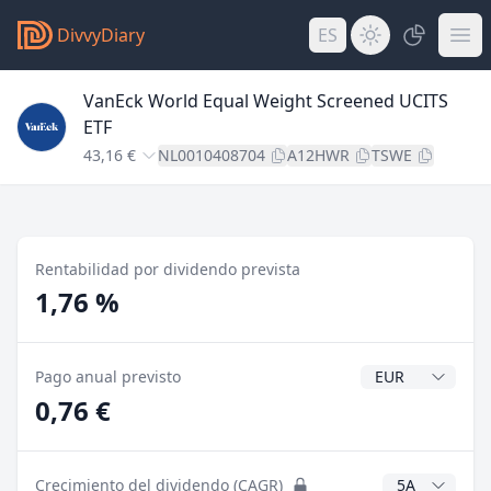
DivvyDiary
ES
VanEck World Equal Weight Screened UCITS
ETF
43,16 €
NL0010408704
A12HWR
TSWE
Rentabilidad por dividendo prevista
1,76 %
Divisa del divide
Pago anual previsto
0,76 €
Años CAGR
Crecimiento del dividendo (CAGR)