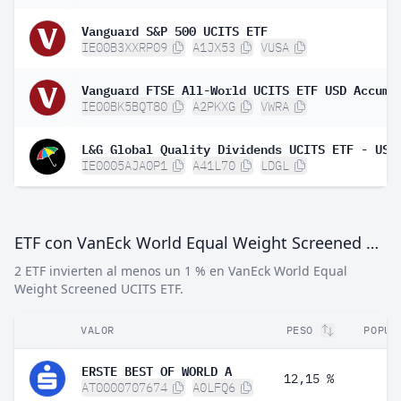
Vanguard S&P 500 UCITS ETF
IE00B3XXRP09
A1JX53
VUSA
IE00BK5BQT80
A2PKXG
VWRA
IE0005AJA0P1
A41L70
LDGL
ETF con VanEck World Equal Weight Screened UCITS ETF
2 ETF invierten al menos un 1 % en VanEck World Equal
Weight Screened UCITS ETF.
VALOR
PESO
POPUL
ERSTE BEST OF WORLD A
12,15 %
AT0000707674
A0LFQ6