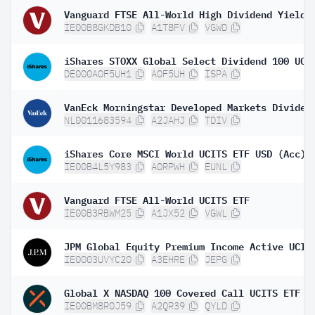
IE00B8GKDB10
A1T8FV
VGWD
DE000A0F5UH1
A0F5UH
ISPA
NL0011683594
A2JAHJ
TDIV
iShares Core MSCI World UCITS ETF USD (Acc)
IE00B4L5Y983
A0RPWH
EUNL
Vanguard FTSE All-World UCITS ETF
IE00B3RBWM25
A1JX52
VGWL
IE0003UVYC20
A3EHRE
JEPG
Global X NASDAQ 100 Covered Call UCITS ETF D
IE00BM8R0J59
A2QR39
QYLD