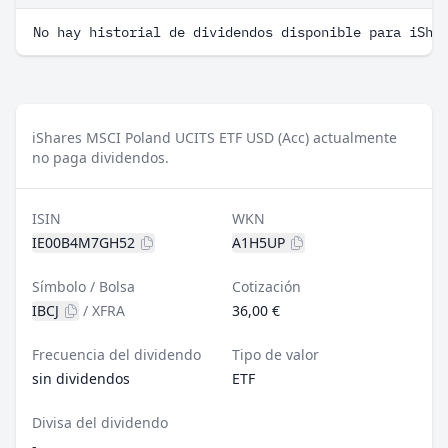
No hay historial de dividendos disponible para iSha
iShares MSCI Poland UCITS ETF USD (Acc) actualmente
no paga dividendos.
ISIN
WKN
IE00B4M7GH52
A1H5UP
Símbolo / Bolsa
Cotización
IBCJ
/
XFRA
36,00 €
Frecuencia del dividendo
Tipo de valor
sin dividendos
ETF
Divisa del dividendo
-