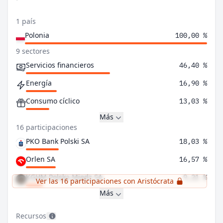
1 país
Polonia
100,00 %
9 sectores
Servicios financieros
46,40 %
Energía
16,90 %
Consumo cíclico
13,03 %
Más
16 participaciones
PKO Bank Polski SA
18,03 %
Orlen SA
16,57 %
KGHM Polska Miedz SA
9,21 %
Ver las 16 participaciones con Aristócrata
Más
Recursos