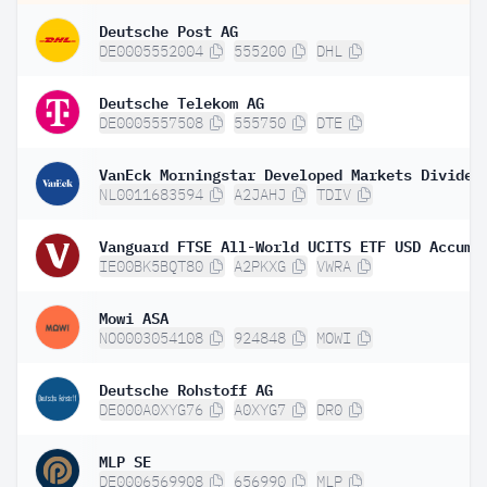
Deutsche Post AG
DE0005552004
555200
DHL
Deutsche Telekom AG
DE0005557508
555750
DTE
NL0011683594
A2JAHJ
TDIV
IE00BK5BQT80
A2PKXG
VWRA
Mowi ASA
NO0003054108
924848
MOWI
Deutsche Rohstoff AG
DE000A0XYG76
A0XYG7
DR0
MLP SE
DE0006569908
656990
MLP