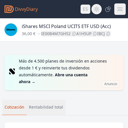
DivvyDiary
ES
iShares MSCI Poland UCITS ETF USD (Acc)
36,00 €
IE00B4M7GH52
A1H5UP
IBCJ
Más de 4.500 planes de inversión en acciones
desde 1 € y reinvierte tus dividendos
automáticamente.
Abre una cuenta
ahora
→
Anuncio
Cotización
Rentabilidad total