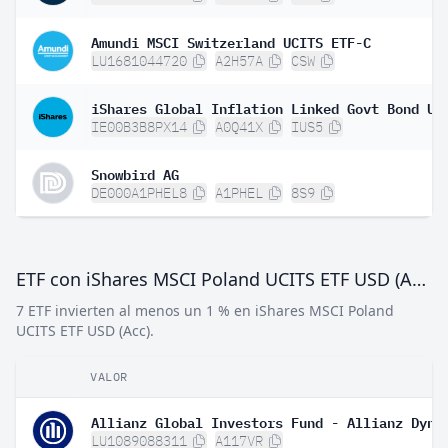
Amundi MSCI Switzerland UCITS ETF-C
LU1681044720
A2H57A
CSW
IE00B3B8PX14
A0Q41X
IUS5
Snowbird AG
DE000A1PHEL8
A1PHEL
8S9
ETF con iShares MSCI Poland UCITS ETF USD (Acc)
7 ETF invierten al menos un 1 % en iShares MSCI Poland
UCITS ETF USD (Acc).
VALOR
LU1089088311
A117VR