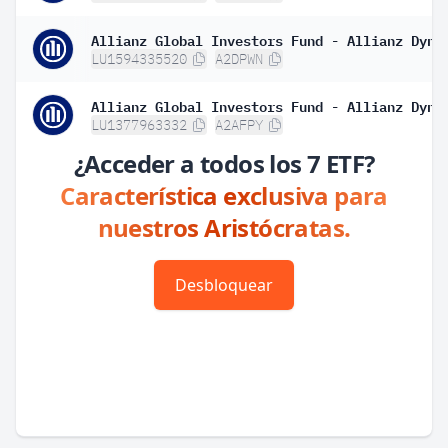
LU1594335520
A2DPWN
LU1377963332
A2AFPY
¿Acceder a todos los 7 ETF?
Característica exclusiva para
nuestros Aristócratas.
Desbloquear