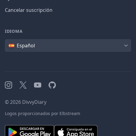
Cancelar suscripción
IDIOMA
Idioma
Español
Instagram
X
YouTube
GitHub
©
2026
DivvyDiary
Logos proporcionados por Elbstream