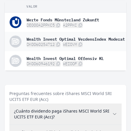
VALOR
Werte Fonds Münsterland Zukunft
DE000A2PPKC5
A2PPKC
Wealth Invest Optimal VerdensIndex Moderat
DK0060254712
WEIOVM
Wealth Invest Optimal Offensiv KL
DK0060946192
WEIOOF
Preguntas frecuentes sobre iShares MSCI World SRI
UCITS ETF EUR (Acc)
¿Cuánto dividendo paga iShares MSCI World SRI
UCITS ETF EUR (Acc)?