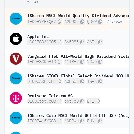
VALOR
IE00BYYHSQ67
A2DRG5
QDVW
Anuncio
Apple Inc
US0378331005
865985
AAPL
IE00B8GKDB10
A1T8FV
VGWD
DE000A0F5UH1
A0F5UH
ISPA
Deutsche Telekom AG
DE0005557508
555750
DTE
iShares Core MSCI World UCITS ETF USD (Acc)
IE00B4L5Y983
A0RPWH
EUNL