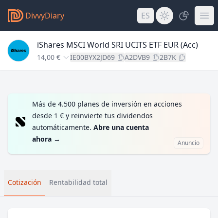
DivvyDiary
ES
iShares MSCI World SRI UCITS ETF EUR (Acc)
14,00 €
IE00BYX2JD69
A2DVB9
2B7K
Más de 4.500 planes de inversión en acciones
desde 1 € y reinvierte tus dividendos
automáticamente.
Abre una cuenta
ahora
→
Anuncio
Cotización
Rentabilidad total