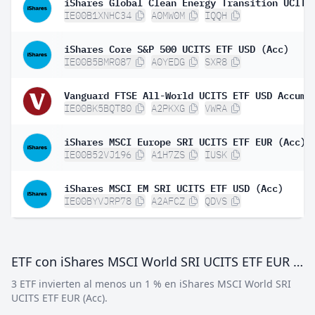
IE00B1XNHC34
A0MW0M
IQQH
iShares Core S&P 500 UCITS ETF USD (Acc)
IE00B5BMR087
A0YEDG
SXR8
IE00BK5BQT80
A2PKXG
VWRA
iShares MSCI Europe SRI UCITS ETF EUR (Acc)
IE00B52VJ196
A1H7ZS
IUSK
iShares MSCI EM SRI UCITS ETF USD (Acc)
IE00BYVJRP78
A2AFCZ
QDVS
ETF con iShares MSCI World SRI UCITS ETF EUR (Acc)
3 ETF invierten al menos un 1 % en iShares MSCI World SRI
UCITS ETF EUR (Acc).