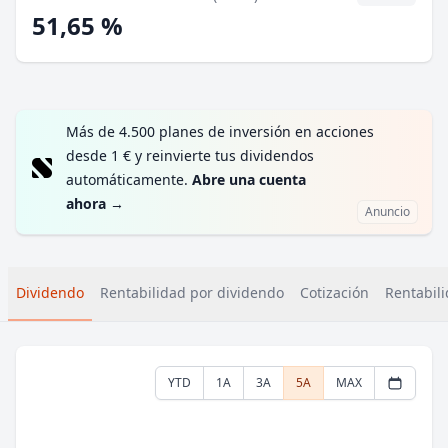
51,65 %
Más de 4.500 planes de inversión en acciones
desde 1 € y reinvierte tus dividendos
automáticamente.
Abre una cuenta
ahora
→
Anuncio
Dividendo
Rentabilidad por dividendo
Cotización
Rentabili
YTD
1A
3A
5A
MAX