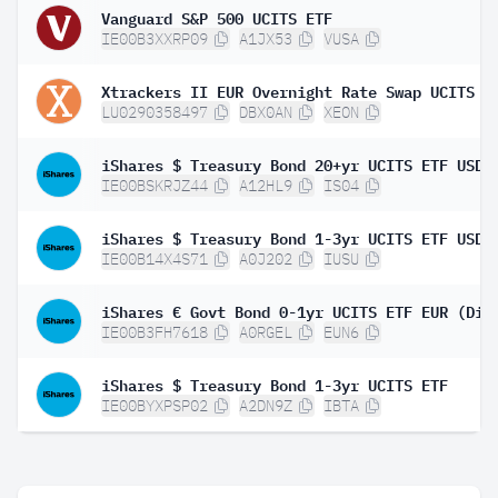
Vanguard S&P 500 UCITS ETF
IE00B3XXRP09
A1JX53
VUSA
LU0290358497
DBX0AN
XEON
IE00BSKRJZ44
A12HL9
IS04
IE00B14X4S71
A0J202
IUSU
iShares € Govt Bond 0-1yr UCITS ETF EUR (Dis
IE00B3FH7618
A0RGEL
EUN6
iShares $ Treasury Bond 1-3yr UCITS ETF
IE00BYXPSP02
A2DN9Z
IBTA