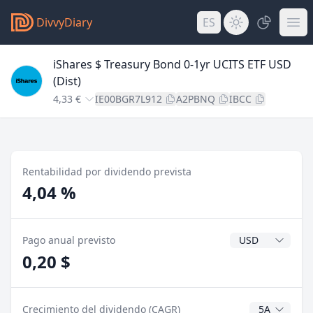
DivvyDiary
ES
iShares $ Treasury Bond 0-1yr UCITS ETF USD
(Dist)
4,33 €
IE00BGR7L912
A2PBNQ
IBCC
Rentabilidad por dividendo prevista
4,04 %
Divisa del divide
Pago anual previsto
0,20 $
Años CAGR
Crecimiento del dividendo (CAGR)