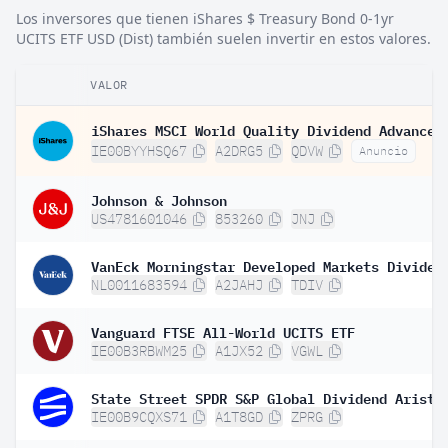
Los inversores que tienen iShares $ Treasury Bond 0-1yr
UCITS ETF USD (Dist) también suelen invertir en estos valores.
VALOR
IE00BYYHSQ67
A2DRG5
QDVW
Anuncio
Johnson & Johnson
US4781601046
853260
JNJ
NL0011683594
A2JAHJ
TDIV
Vanguard FTSE All-World UCITS ETF
IE00B3RBWM25
A1JX52
VGWL
IE00B9CQXS71
A1T8GD
ZPRG