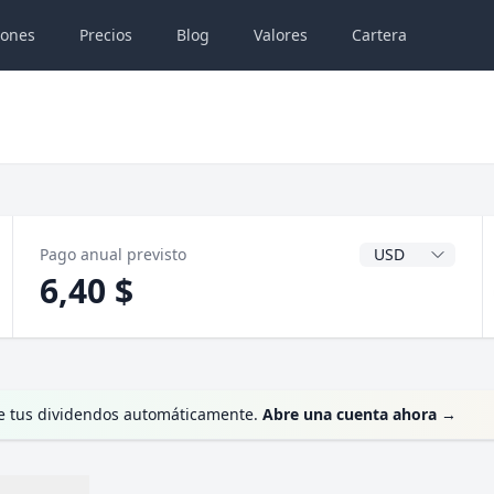
iones
Precios
Blog
Valores
Cartera
Divisa del dividen
Pago anual previsto
6,40 $
te tus dividendos automáticamente.
Abre una cuenta ahora
→