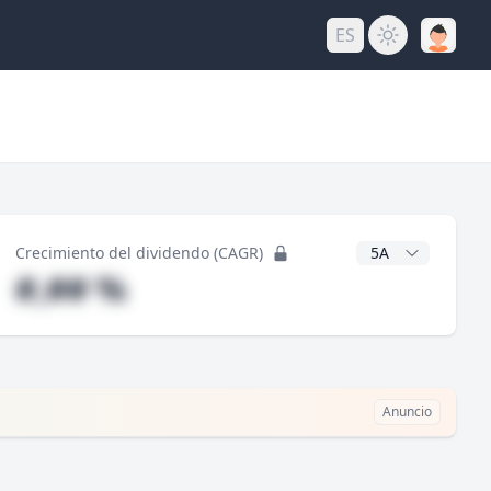
ES
do
Años CAGR
Crecimiento del dividendo (CAGR)
#,## %
Anuncio