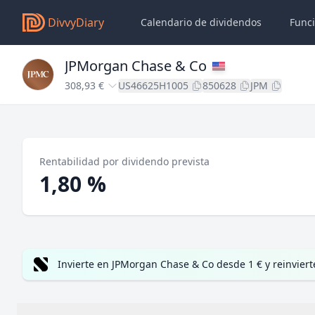
DivvyDiary
Calendario de dividendos
Func
JPMorgan Chase & Co
308,93 €
US46625H1005
850628
JPM
Rentabilidad por dividendo prevista
1,80 %
Invierte en JPMorgan Chase & Co desde 1 € y reinvier