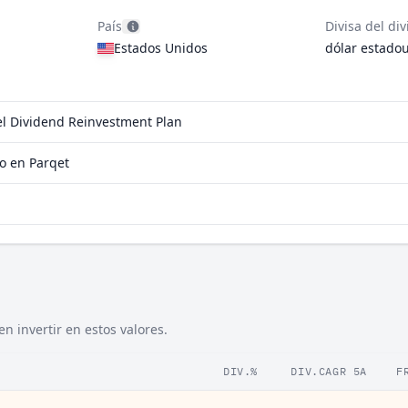
País
Divisa del di
Estados Unidos
dólar estado
el Dividend Reinvestment Plan
o en Parqet
 invertir en estos valores.
DIV.%
DIV.CAGR 5A
F