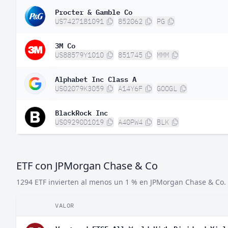
Procter & Gamble Co
US7427181091
852062
PG
3M Co
US88579Y1010
851745
MMM
Alphabet Inc Class A
US02079K3059
A14Y6F
GOOGL
BlackRock Inc
US09290D1019
A40PW4
BLK
ETF con JPMorgan Chase & Co
1294 ETF invierten al menos un 1 % en JPMorgan Chase & Co.
VALOR