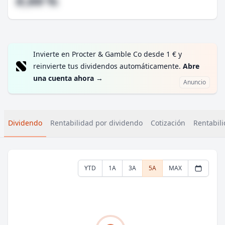
#,## %
Invierte en Procter & Gamble Co desde 1 € y
reinvierte tus dividendos automáticamente.
Abre
una cuenta ahora
→
Anuncio
Dividendo
Rentabilidad por dividendo
Cotización
Rentabili
YTD
1A
3A
5A
MAX