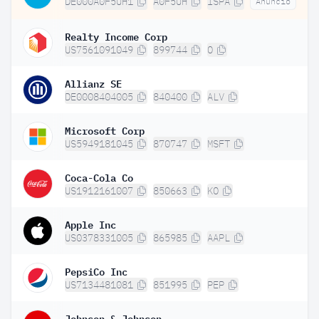
DE000A0F5UH1
A0F5UH
ISPA
Anuncio
Realty Income Corp
US7561091049
899744
O
Allianz SE
DE0008404005
840400
ALV
Microsoft Corp
US5949181045
870747
MSFT
Coca-Cola Co
US1912161007
850663
KO
Apple Inc
US0378331005
865985
AAPL
PepsiCo Inc
US7134481081
851995
PEP
Johnson & Johnson