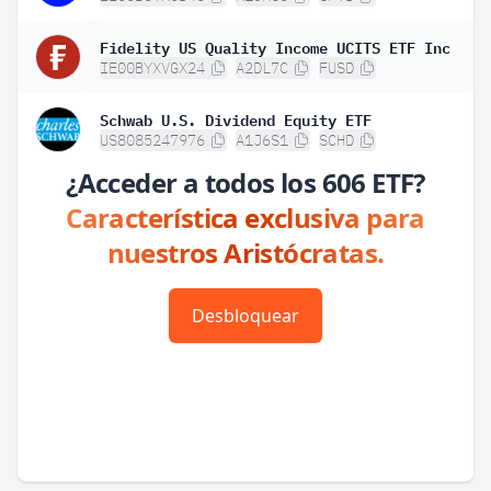
Fidelity US Quality Income UCITS ETF Inc
IE00BYXVGX24
A2DL7C
FUSD
Schwab U.S. Dividend Equity ETF
US8085247976
A1J6S1
SCHD
¿Acceder a todos los 606 ETF?
Característica exclusiva para
nuestros Aristócratas.
Desbloquear