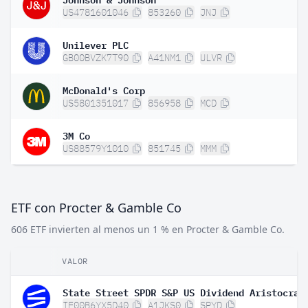
US4781601046
853260
JNJ
Unilever PLC
GB00BVZK7T90
A41NM1
ULVR
McDonald's Corp
US5801351017
856958
MCD
3M Co
US88579Y1010
851745
MMM
ETF con Procter & Gamble Co
606 ETF invierten al menos un 1 % en Procter & Gamble Co.
VALOR
IE00B6YX5D40
A1JKS0
SPYD