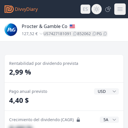
DivvyDiary
ES
Procter & Gamble Co
127,52 €
US7427181091
852062
PG
Rentabilidad por dividendo prevista
2,99 %
Divisa del divide
Pago anual previsto
4,40 $
Años CAGR
Crecimiento del dividendo (CAGR)