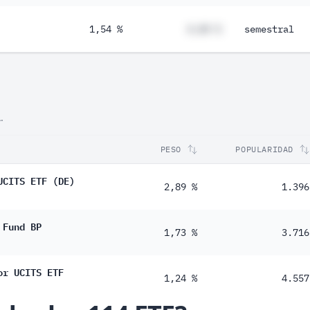
1,54 %
#,## %
semestral
.
PESO
POPULARIDAD
UCITS ETF (DE)
2,89 %
1.396
 Fund BP
1,73 %
3.716
or UCITS ETF
1,24 %
4.557