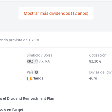
Mostrar más dividendos (12 años)
endo prevista de 1,79 %.
Símbolo / Bolsa
Cotización
KRZ
/
XFRA
83,30 €
País
Divisa del di
Irlanda
euro
do el Dividend Reinvestment Plan
s A en Parqet