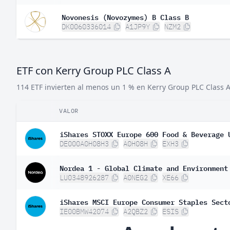
Novonesis (Novozymes) B Class B
DK0060336014
A1JP9Y
NZM2
ETF con Kerry Group PLC Class A
114 ETF invierten al menos un 1 % en Kerry Group PLC Class A
VALOR
iShares STOXX Europe 600 Food & Beverage 
DE000A0H08H3
A0H08H
EXH3
Nordea 1 - Global Climate and Environment
LU0348926287
A0NEG2
XE66
iShares MSCI Europe Consumer Staples Sect
IE00BMW42074
A2QBZ2
ESIS