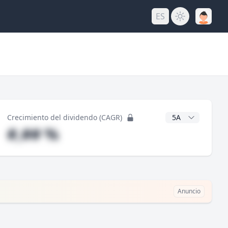
ES
do
Años CAGR
Crecimiento del dividendo (CAGR)
#,## %
Anuncio