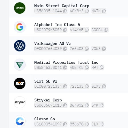
Main Street Capital Corp
US56035L1044
A0X8Y3
MAIN
Alphabet Inc Class A
US02079K3059
A14Y6F
GOOGL
Volkswagen AG Vz
DE0007664039
766403
VOW3
Medical Properties Trust Inc
US58463J3041
A0ETK5
MPT
Sixt SE Vz
DE0007231334
723133
SIX3
Stryker Corp
US8636671013
864952
SYK
Clorox Co
US1890541097
856678
CLX