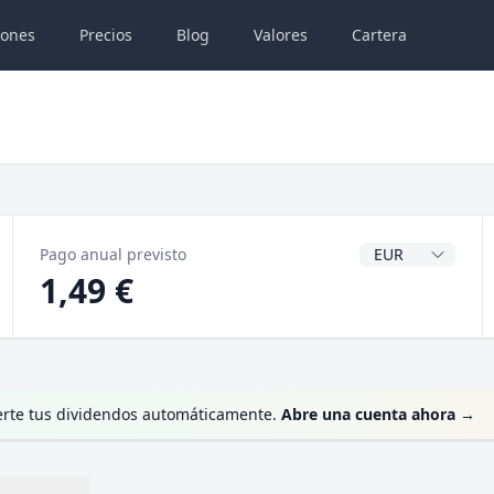
iones
Precios
Blog
Valores
Cartera
Divisa del dividen
Pago anual previsto
1,49 €
ierte tus dividendos automáticamente.
Abre una cuenta ahora
→