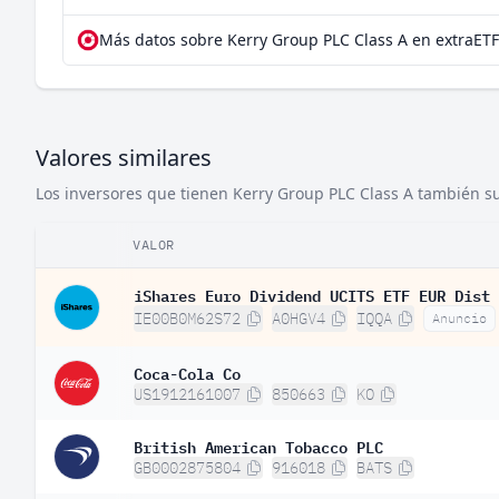
Más datos sobre Kerry Group PLC Class A en extraETF
Valores similares
Los inversores que tienen Kerry Group PLC Class A también sue
VALOR
iShares Euro Dividend UCITS ETF EUR Dist
IE00B0M62S72
A0HGV4
IQQA
Anuncio
Coca-Cola Co
US1912161007
850663
KO
British American Tobacco PLC
GB0002875804
916018
BATS