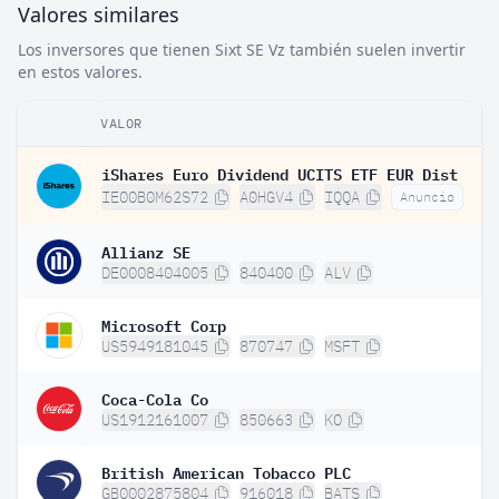
Valores similares
Los inversores que tienen Sixt SE Vz también suelen invertir
en estos valores.
VALOR
iShares Euro Dividend UCITS ETF EUR Dist
IE00B0M62S72
A0HGV4
IQQA
Anuncio
Allianz SE
DE0008404005
840400
ALV
Microsoft Corp
US5949181045
870747
MSFT
Coca-Cola Co
US1912161007
850663
KO
British American Tobacco PLC
GB0002875804
916018
BATS