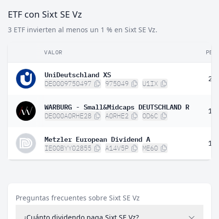
ETF con Sixt SE Vz
3 ETF invierten al menos un 1 % en Sixt SE Vz.
VALOR
PES
UniDeutschland XS
2,
DE0009750497
975049
U1IX
WARBURG - Small&Midcaps DEUTSCHLAND R
1,
DE000A0RHE28
A0RHE2
OD6C
Metzler European Dividend A
1,
IE00BYY02855
A14V5P
ME60
Preguntas frecuentes sobre Sixt SE Vz
¿Cuánto dividendo paga Sixt SE Vz?