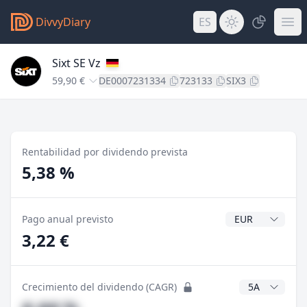
DivvyDiary
ES
Sixt SE Vz
59,90 €
DE0007231334
723133
SIX3
Rentabilidad por dividendo prevista
5,38 %
Divisa del divide
Pago anual previsto
3,22 €
Años CAGR
Crecimiento del dividendo (CAGR)