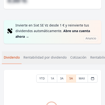
#,## %
Invierte en Sixt SE Vz desde 1 € y reinvierte tus
dividendos automáticamente.
Abre una cuenta
ahora
→
Anuncio
Dividendo
Rentabilidad por dividendo
Cotización
Rentabili
YTD
1A
3A
5A
MAX