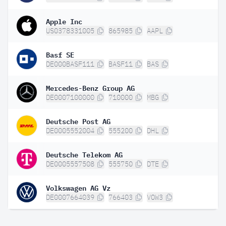
Apple Inc
US0378331005
865985
AAPL
Basf SE
DE000BASF111
BASF11
BAS
Mercedes-Benz Group AG
DE0007100000
710000
MBG
Deutsche Post AG
DE0005552004
555200
DHL
Deutsche Telekom AG
DE0005557508
555750
DTE
Volkswagen AG Vz
DE0007664039
766403
VOW3