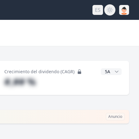
ES
do
Años CAGR
Crecimiento del dividendo (CAGR)
#,## %
Anuncio