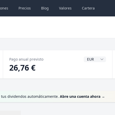
iones
Precios
Blog
Valores
Cartera
Divisa del dividen
Pago anual previsto
26,76 €
te tus dividendos automáticamente.
Abre una cuenta ahora
→