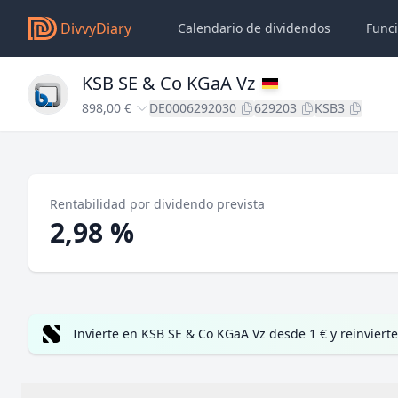
DivvyDiary
Calendario de dividendos
Func
KSB SE & Co KGaA Vz
898,00 €
DE0006292030
629203
KSB3
Rentabilidad por dividendo prevista
2,98 %
Invierte en KSB SE & Co KGaA Vz desde 1 € y reinvier