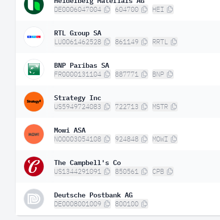
DE0006047004
604700
HEI
RTL Group SA
LU0061462528
861149
RRTL
BNP Paribas SA
FR0000131104
887771
BNP
Strategy Inc
US5949724083
722713
MSTR
Mowi ASA
NO0003054108
924848
MOWI
The Campbell's Co
US1344291091
850561
CPB
Deutsche Postbank AG
DE0008001009
800100