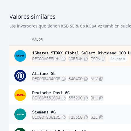
Valores similares
Los inversores que tienen KSB SE & Co KGaA Vz también suelen
VALOR
iShares STOXX Global Select Dividend 100 U
DE000A0F5UH1
A0F5UH
ISPA
Anuncio
Allianz SE
DE0008404005
840400
ALV
Deutsche Post AG
DE0005552004
555200
DHL
Siemens AG
DE0007236101
723610
SIE
Heidelberg Materials AG