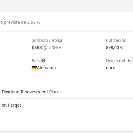
o prevista de 2,98 %.
Símbolo / Bolsa
Cotización
KSB3
/
XFRA
898,00 €
País
Divisa del di
Alemania
euro
el Dividend Reinvestment Plan
 en Parqet