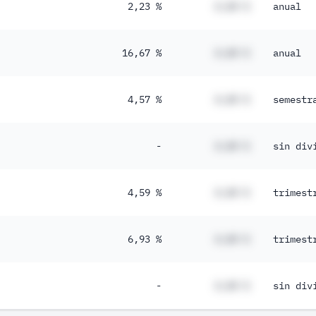
2,23 %
#,## %
anual
16,67 %
#,## %
anual
4,57 %
#,## %
semestr
-
#,## %
sin div
4,59 %
#,## %
trimest
6,93 %
#,## %
trimest
-
#,## %
sin div