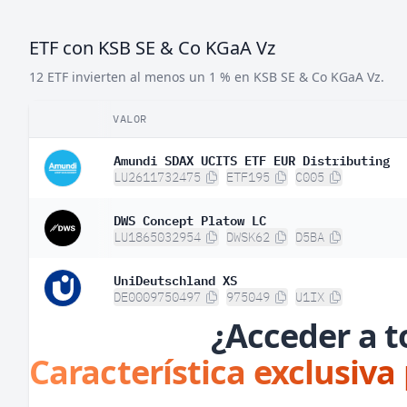
ETF con KSB SE & Co KGaA Vz
12 ETF invierten al menos un 1 % en KSB SE & Co KGaA Vz.
VALOR
Amundi SDAX UCITS ETF EUR Distributing
LU2611732475
ETF195
C005
DWS Concept Platow LC
LU1865032954
DWSK62
D5BA
UniDeutschland XS
DE0009750497
975049
U1IX
¿Acceder a t
Característica exclusiva