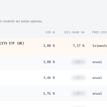
 invertir en estos valores.
DIV.%
DIV.CAGR 5A
FREC.DIV
CITS ETF (DE)
3,80 %
7,17 %
trimest
3,88 %
#,## %
anual
3,46 %
#,## %
anual
1,91 %
#,## %
anual