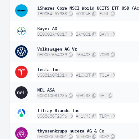
iShares Core MSCI World UCITS ETF USD (Ac
IE00B4L5Y983
A0RPWH
EUNL
Bayer AG
DE000BAY0017
BAY001
BAYN
Volkswagen AG Vz
DE0007664039
766403
VOW3
Tesla Inc
US88160R1014
A1CX3T
TSLA
NEL ASA
NO0010081235
A0B733
NEL
Tilray Brands Inc
US88688T2096
A41VMJ
TLRY
thyssenkrupp nucera AG & Co
DE000NCA0001
NCA000
NCH2