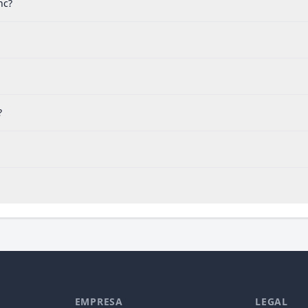
nc?
?
EMPRESA
LEGAL