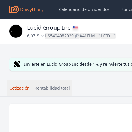
DivvyDiary
Calendario de dividendos
Func
Lucid Group Inc
6,07 €
US5494982029
A41FLM
LCID
Invierte en Lucid Group Inc desde 1 € y reinvierte tu
Cotización
Rentabilidad total