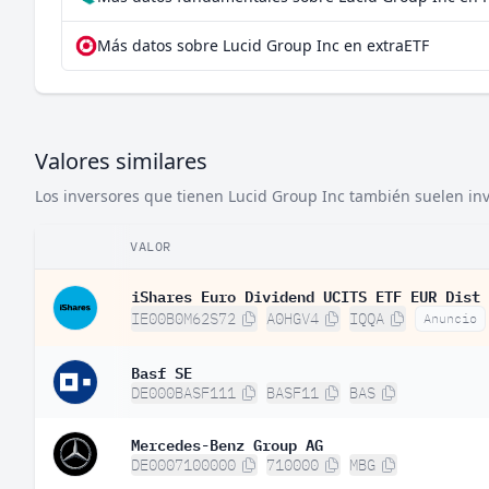
Más datos sobre Lucid Group Inc en extraETF
Valores similares
Los inversores que tienen Lucid Group Inc también suelen inve
VALOR
iShares Euro Dividend UCITS ETF EUR Dist
IE00B0M62S72
A0HGV4
IQQA
Anuncio
Basf SE
DE000BASF111
BASF11
BAS
Mercedes-Benz Group AG
DE0007100000
710000
MBG