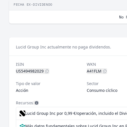
FECHA EX-DIVIDENDO
No 
Lucid Group Inc actualmente no paga dividendos.
ISIN
WKN
US5494982029
A41FLM
Tipo de valor
Sector
Acción
Consumo cíclico
Recursos
Lucid Group Inc por 0,99 €/operación, incluido el Di
Más datos fundamentales sobre Lucid Group Inc en 