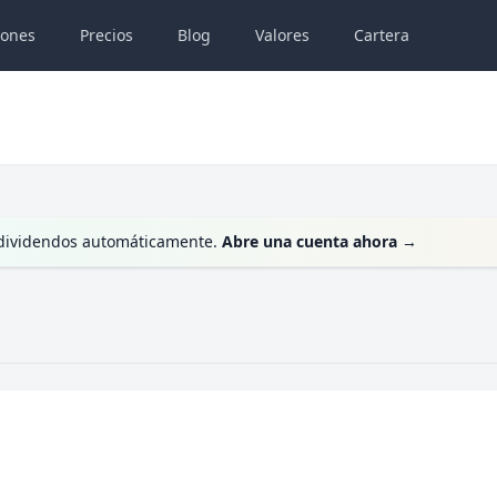
iones
Precios
Blog
Valores
Cartera
s dividendos automáticamente.
Abre una cuenta ahora
→