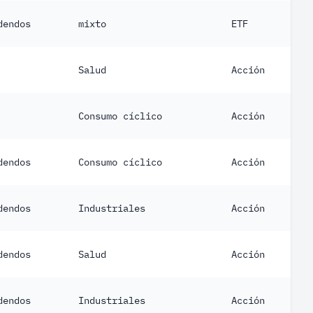
dendos
mixto
ETF
Salud
Acción
Consumo cíclico
Acción
dendos
Consumo cíclico
Acción
dendos
Industriales
Acción
dendos
Salud
Acción
dendos
Industriales
Acción