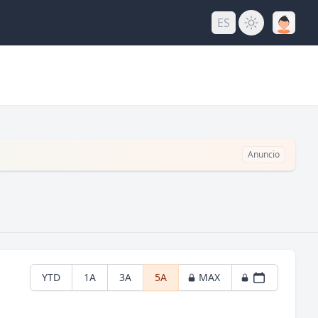
ES
Anuncio
YTD
1A
3A
5A
MAX