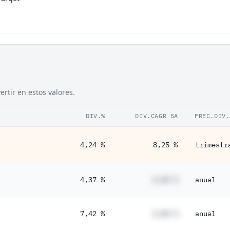
rtir en estos valores.
DIV.%
DIV.CAGR 5A
FREC.DIV.
4,24 %
8,25 %
trimestr
4,37 %
#,## %
anual
7,42 %
#,## %
anual