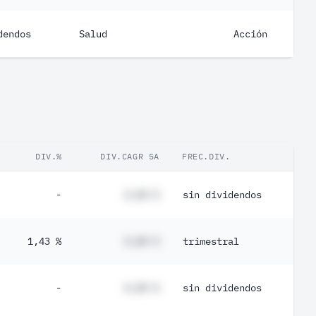
dendos
Salud
Acción
DIV.%
DIV.CAGR 5A
FREC.DIV.
-
#,## %
sin dividendos
1,43 %
#,## %
trimestral
-
#,## %
sin dividendos