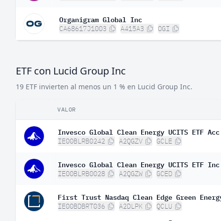
Organigram Global Inc
CA68617J1003
A415A3
OGI
ETF con Lucid Group Inc
19 ETF invierten al menos un 1 % en Lucid Group Inc.
VALOR
Invesco Global Clean Energy UCITS ETF Acc
IE00BLRB0242
A2QGZV
GCLE
Invesco Global Clean Energy UCITS ETF Inc
IE00BLRB0028
A2QGZW
GCED
First Trust Nasdaq Clean Edge Green Energ
IE00BDBRT036
A2DLPK
QCLU