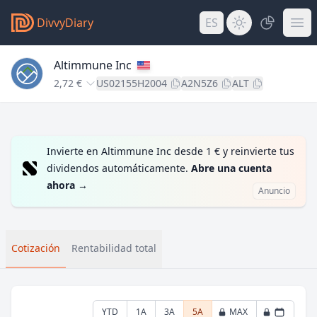
DivvyDiary
ES
Altimmune Inc
2,72 €
US02155H2004
A2N5Z6
ALT
Invierte en Altimmune Inc desde 1 € y reinvierte tus
dividendos automáticamente.
Abre una cuenta
ahora
→
Anuncio
Cotización
Rentabilidad total
YTD
1A
3A
5A
MAX