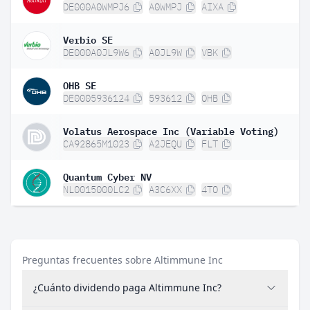
DE000A0WMPJ6
A0WMPJ
AIXA
Verbio SE
DE000A0JL9W6
A0JL9W
VBK
OHB SE
DE0005936124
593612
OHB
Volatus Aerospace Inc (Variable Voting)
CA92865M1023
A2JEQU
FLT
Quantum Cyber NV
NL0015000LC2
A3C6XX
4TO
Preguntas frecuentes sobre Altimmune Inc
¿Cuánto dividendo paga Altimmune Inc?