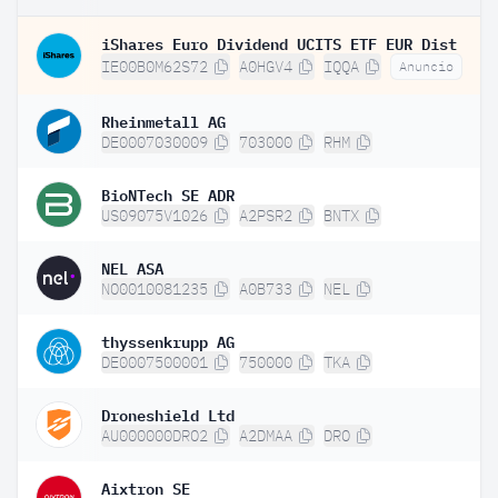
iShares Euro Dividend UCITS ETF EUR Dist
IE00B0M62S72
A0HGV4
IQQA
Anuncio
Rheinmetall AG
DE0007030009
703000
RHM
BioNTech SE ADR
US09075V1026
A2PSR2
BNTX
NEL ASA
NO0010081235
A0B733
NEL
thyssenkrupp AG
DE0007500001
750000
TKA
Droneshield Ltd
AU000000DRO2
A2DMAA
DRO
Aixtron SE