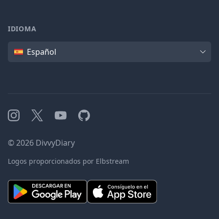
IDIOMA
Idioma
Español
Instagram
X
YouTube
GitHub
©
2026
DivvyDiary
Logos proporcionados por Elbstream