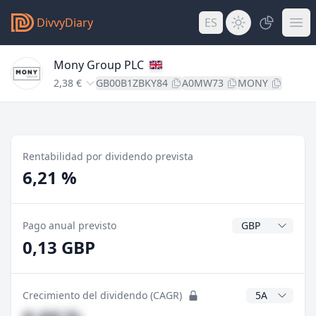
DivvyDiary
ES
Mony Group PLC
2,38 €
GB00B1ZBKY84
A0MW73
MONY
Rentabilidad por dividendo prevista
6,21 %
Divisa del divide
Pago anual previsto
0,13 GBP
Años CAGR
Crecimiento del dividendo (CAGR)