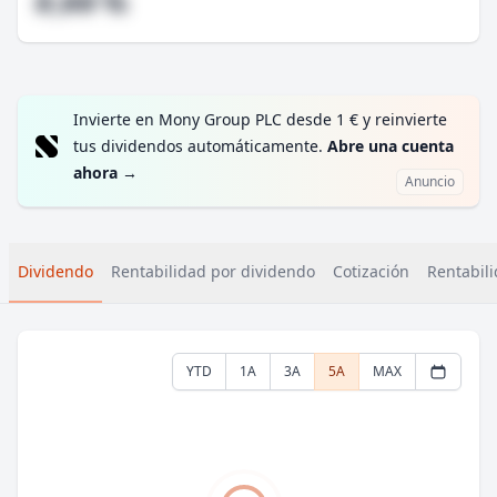
#,## %
Invierte en Mony Group PLC desde 1 € y reinvierte
tus dividendos automáticamente.
Abre una cuenta
ahora
→
Anuncio
Dividendo
Rentabilidad por dividendo
Cotización
Rentabili
YTD
1A
3A
5A
MAX