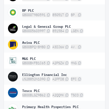
BP PLC
GB0007980591
850517
BP.
Legal & General Group PLC
GB0005603997
851584
LGEN
Aviva PLC
GB00BPQY8M80
A3DJ6W
AV.
M&G PLC
GB00BKFB1C65
A2PSZW
MNG
Ellington Financial Inc
US28852N1090
A2PFD8
EFC
Tesco PLC
GB00BLGZ9862
A2QQMK
TSCO
Primary Health Properties PLC