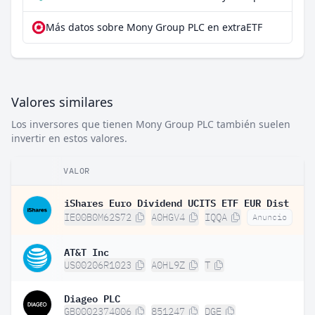
Más datos sobre Mony Group PLC en extraETF
Valores similares
Los inversores que tienen Mony Group PLC también suelen
invertir en estos valores.
VALOR
iShares Euro Dividend UCITS ETF EUR Dist
IE00B0M62S72
A0HGV4
IQQA
Anuncio
AT&T Inc
US00206R1023
A0HL9Z
T
Diageo PLC
GB0002374006
851247
DGE