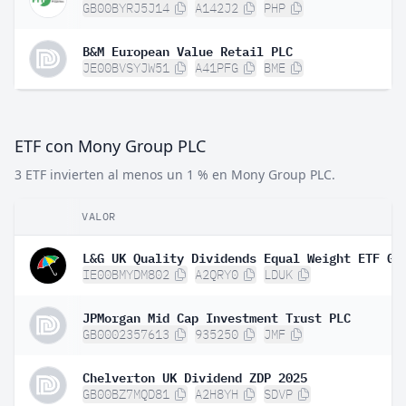
GB00BYRJ5J14
A142J2
PHP
B&M European Value Retail PLC
JE00BVSYJW51
A41PFG
BME
ETF con Mony Group PLC
3 ETF invierten al menos un 1 % en Mony Group PLC.
VALOR
IE00BMYDM802
A2QRY0
LDUK
JPMorgan Mid Cap Investment Trust PLC
GB0002357613
935250
JMF
Chelverton UK Dividend ZDP 2025
GB00BZ7MQD81
A2H8YH
SDVP