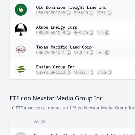
Old Dominion Freight Line Inc
US6795801009
923655
ODFL
Atmos Energy Corp
US0495601058
868746
ATO
Texas Pacific Land Corp
US88262P1021
A2QL4H
TPL
Ensign Group Inc
US29358P1012
A0MSST
ENSG
ETF con Nexstar Media Group Inc
10 ETF invierten al menos un 1 % en Nexstar Media Group Inc
VALOR