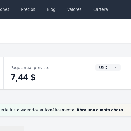
iones
Precios
Blog
Valores
Cartera
Divisa del dividen
Pago anual previsto
7,44 $
vierte tus dividendos automáticamente.
Abre una cuenta ahora
→