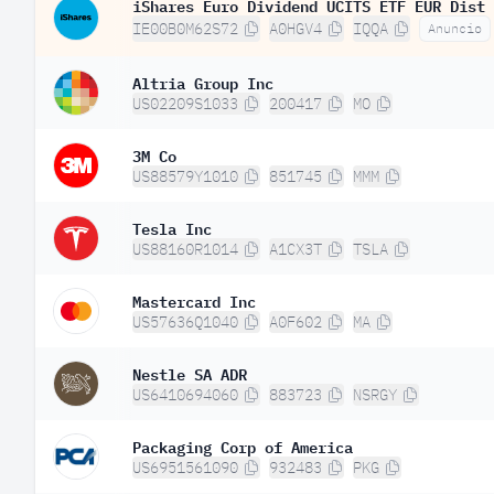
iShares Euro Dividend UCITS ETF EUR Dist
IE00B0M62S72
A0HGV4
IQQA
Anuncio
Altria Group Inc
US02209S1033
200417
MO
3M Co
US88579Y1010
851745
MMM
Tesla Inc
US88160R1014
A1CX3T
TSLA
Mastercard Inc
US57636Q1040
A0F602
MA
Nestle SA ADR
US6410694060
883723
NSRGY
Packaging Corp of America
US6951561090
932483
PKG