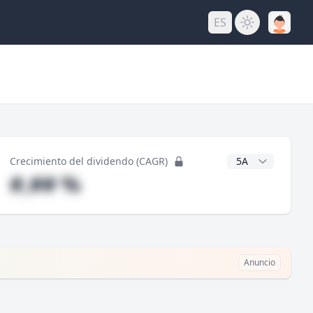
ES
do
Años CAGR
Crecimiento del dividendo (CAGR)
#,## %
Anuncio