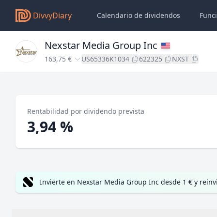
DivvyDiary
Calendario de dividendos
Func
Nexstar Media Group Inc
163,75 €
US65336K1034
622325
NXST
Rentabilidad por dividendo prevista
3,94 %
Invierte en Nexstar Media Group Inc desde 1 € y rein