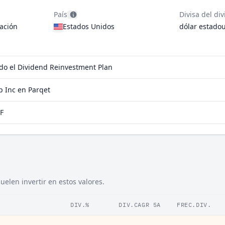
País
Divisa del di
ación
Estados Unidos
dólar estado
ido el Dividend Reinvestment Plan
 Inc en Parqet
F
elen invertir en estos valores.
DIV.%
DIV.CAGR 5A
FREC.DIV.