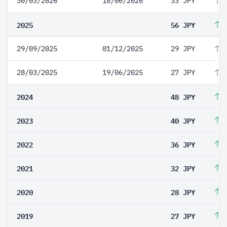
30/03/2026
18/06/2026
33 JPY
1
2025
56 JPY
1
29/09/2025
01/12/2025
29 JPY
7
28/03/2025
19/06/2025
27 JPY
1
2024
48 JPY
2
2023
40 JPY
1
2022
36 JPY
1
2021
32 JPY
1
2020
28 JPY
3
2019
27 JPY
1