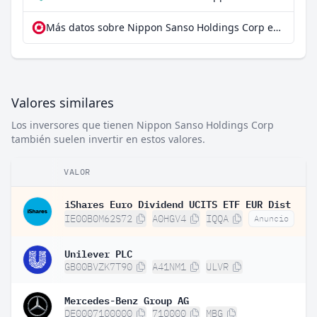
Más datos sobre Nippon Sanso Holdings Corp en extraETF
Valores similares
Los inversores que tienen Nippon Sanso Holdings Corp
también suelen invertir en estos valores.
VALOR
iShares Euro Dividend UCITS ETF EUR Dist
IE00B0M62S72
A0HGV4
IQQA
Anuncio
Unilever PLC
GB00BVZK7T90
A41NM1
ULVR
Mercedes-Benz Group AG
DE0007100000
710000
MBG