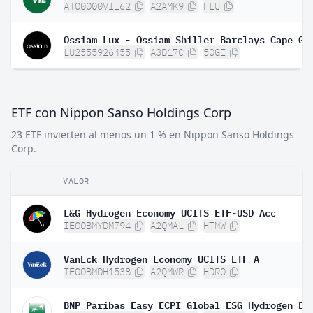
AT00000VIE62
A2AMK9
FLU
LU2555926455
A3D17C
5OGE
ETF con Nippon Sanso Holdings Corp
23 ETF invierten al menos un 1 % en Nippon Sanso Holdings
Corp.
VALOR
L&G Hydrogen Economy UCITS ETF-USD Acc
IE00BMYDM794
A2QMAL
HTMW
VanEck Hydrogen Economy UCITS ETF A
IE00BMDH1538
A2QMWR
HDRO