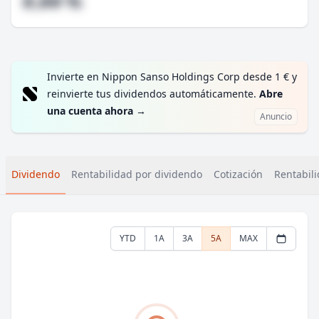
#,## %
Invierte en Nippon Sanso Holdings Corp desde 1 € y
reinvierte tus dividendos automáticamente.
Abre
una cuenta ahora
→
Anuncio
Dividendo
Rentabilidad por dividendo
Cotización
Rentabili
YTD
1A
3A
5A
MAX