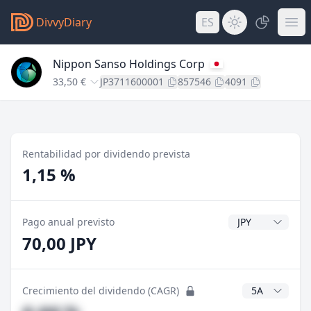
DivvyDiary
ES
Nippon Sanso Holdings Corp
33,50 €
JP3711600001
857546
4091
Rentabilidad por dividendo prevista
1,15 %
Divisa del divide
Pago anual previsto
70,00 JPY
Años CAGR
Crecimiento del dividendo (CAGR)