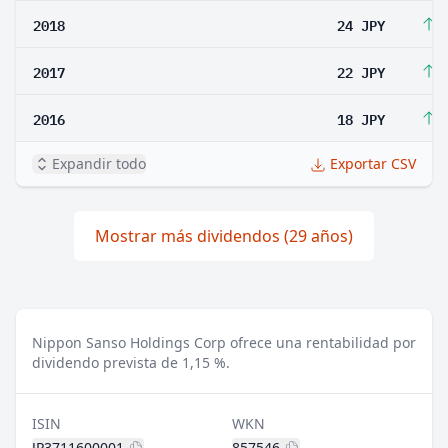
2018
24 JPY
9
2017
22 JPY
2
2016
18 JPY
2
Expandir todo
Exportar CSV
Mostrar más dividendos (29 años)
Nippon Sanso Holdings Corp ofrece una rentabilidad por
dividendo prevista de 1,15 %.
ISIN
WKN
JP3711600001
857546