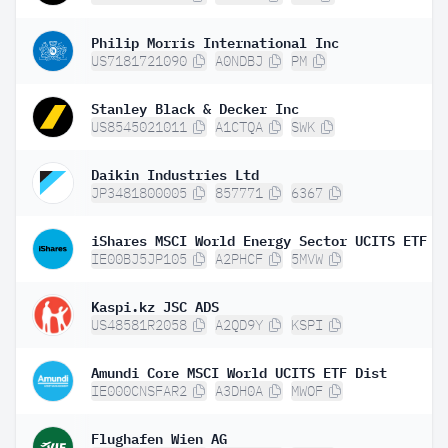
Philip Morris International Inc
US7181721090
A0NDBJ
PM
Stanley Black & Decker Inc
US8545021011
A1CTQA
SWK
Daikin Industries Ltd
JP3481800005
857771
6367
IE00BJ5JP105
A2PHCF
5MVW
Kaspi.kz JSC ADS
US48581R2058
A2QD9Y
KSPI
Amundi Core MSCI World UCITS ETF Dist
IE000CNSFAR2
A3DH0A
MWOF
Flughafen Wien AG