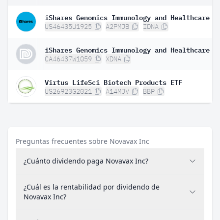
iShares Genomics Immunology and Healthcare E
US46435U1925
A2PMJB
IDNA
CA46437W1059
XDNA
Virtus LifeSci Biotech Products ETF
US26923G2021
A14MJV
BBP
Preguntas frecuentes sobre Novavax Inc
¿Cuánto dividendo paga Novavax Inc?
¿Cuál es la rentabilidad por dividendo de
Novavax Inc?