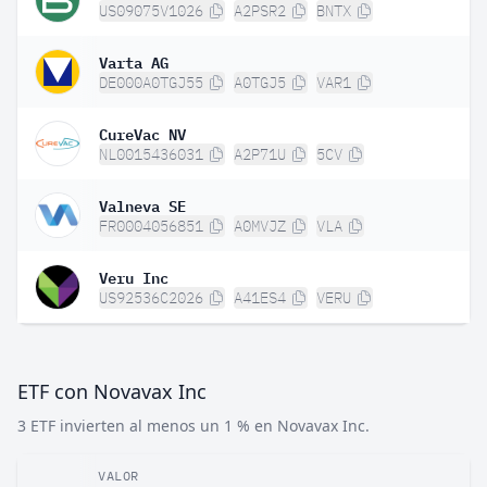
US09075V1026
A2PSR2
BNTX
Varta AG
DE000A0TGJ55
A0TGJ5
VAR1
CureVac NV
NL0015436031
A2P71U
5CV
Valneva SE
FR0004056851
A0MVJZ
VLA
Veru Inc
US92536C2026
A41ES4
VERU
ETF con Novavax Inc
3 ETF invierten al menos un 1 % en Novavax Inc.
VALOR