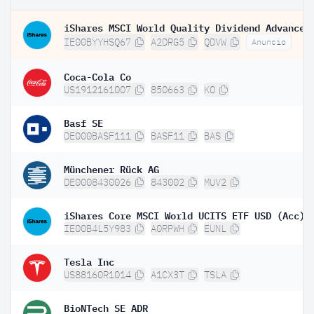
IE00BYYHSQ67
A2DRG5
QDVW
Anuncio
Coca-Cola Co
US1912161007
850663
KO
Basf SE
DE000BASF111
BASF11
BAS
Münchener Rück AG
DE0008430026
843002
MUV2
iShares Core MSCI World UCITS ETF USD (Acc)
IE00B4L5Y983
A0RPWH
EUNL
Tesla Inc
US88160R1014
A1CX3T
TSLA
BioNTech SE ADR