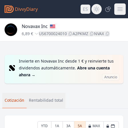
DivvyDiary
ES
Novavax Inc
6,89 €
US6700024010
A2PKMZ
NVAX
Invierte en Novavax Inc desde 1 € y reinvierte tus
dividendos automáticamente.
Abre una cuenta
ahora
→
Anuncio
Cotización
Rentabilidad total
YTD
1A
3A
5A
MAX