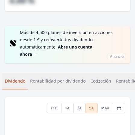
#,## %
Más de 4.500 planes de inversión en acciones
desde 1 € y reinvierte tus dividendos
automáticamente.
Abre una cuenta
ahora
→
Anuncio
Dividendo
Rentabilidad por dividendo
Cotización
Rentabili
YTD
1A
3A
5A
MAX