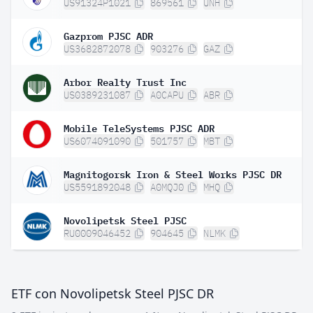
US91324P1021
869561
UNH
Gazprom PJSC ADR
US3682872078
903276
GAZ
Arbor Realty Trust Inc
US0389231087
A0CAPU
ABR
Mobile TeleSystems PJSC ADR
US6074091090
501757
MBT
Magnitogorsk Iron & Steel Works PJSC DR
US5591892048
A0MQJ0
MHQ
Novolipetsk Steel PJSC
RU0009046452
904645
NLMK
ETF con Novolipetsk Steel PJSC DR