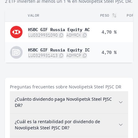
2 ETF invierten al menos un 1 % en Novolipetsk Steel PJSC DR.
VALOR
PESO
POPU
HSBC GIF Russia Equity AC
4,70 %
LU0329931090
A0M9CK
HSBC GIF Russia Equity IC
4,70 %
LU0329931413
A0M9CP
Preguntas frecuentes sobre Novolipetsk Steel PJSC DR
¿Cuánto dividendo paga Novolipetsk Steel PJSC
DR?
¿Cuál es la rentabilidad por dividendo de
Novolipetsk Steel PJSC DR?