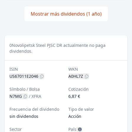
Mostrar más dividendos (1 año)
0
Novolipetsk Steel PJSC DR actualmente no paga
dividendos.
ISIN
WKN
US67011E2046
A0HL7Z
Símbolo / Bolsa
Cotización
N7MG
/
XFRA
6,87 €
Frecuencia del dividendo
Tipo de valor
sin dividendos
Acción
Sector
País