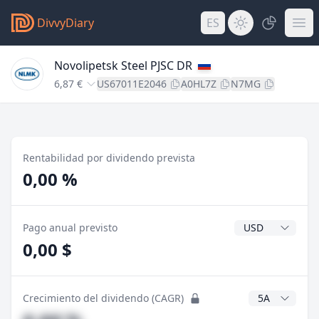
DivvyDiary
ES
Novolipetsk Steel PJSC DR
6,87 €
US67011E2046
A0HL7Z
N7MG
Rentabilidad por dividendo prevista
0,00 %
Divisa del divide
Pago anual previsto
0,00 $
Años CAGR
Crecimiento del dividendo (CAGR)