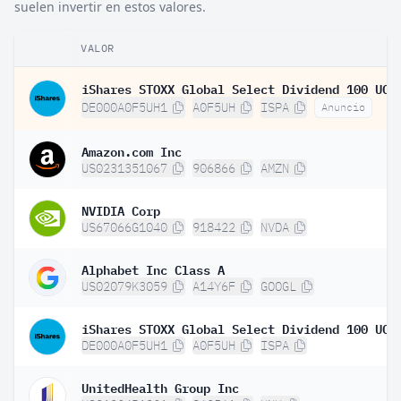
suelen invertir en estos valores.
VALOR
DE000A0F5UH1
A0F5UH
ISPA
Anuncio
Amazon.com Inc
US0231351067
906866
AMZN
NVIDIA Corp
US67066G1040
918422
NVDA
Alphabet Inc Class A
US02079K3059
A14Y6F
GOOGL
DE000A0F5UH1
A0F5UH
ISPA
UnitedHealth Group Inc