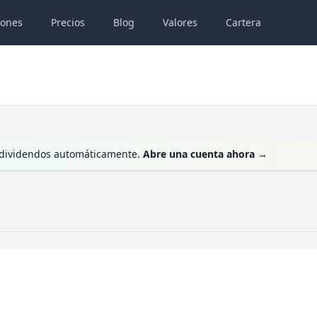
iones
Precios
Blog
Valores
Cartera
us dividendos automáticamente.
Abre una cuenta ahora
→