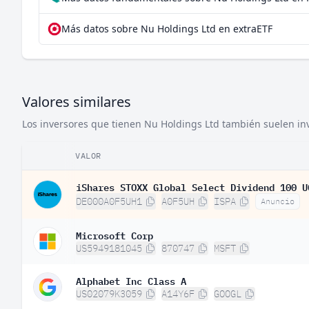
Más datos sobre Nu Holdings Ltd en extraETF
Valores similares
Los inversores que tienen Nu Holdings Ltd también suelen inve
VALOR
iShares STOXX Global Select Dividend 100 U
DE000A0F5UH1
A0F5UH
ISPA
Anuncio
Microsoft Corp
US5949181045
870747
MSFT
Alphabet Inc Class A
US02079K3059
A14Y6F
GOOGL