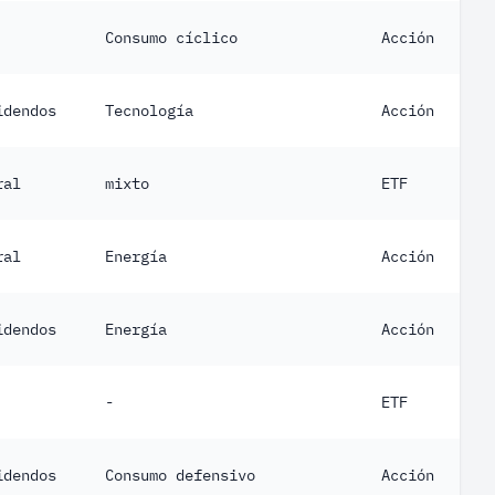
Consumo cíclico
Acción
idendos
Tecnología
Acción
ral
mixto
ETF
ral
Energía
Acción
idendos
Energía
Acción
-
ETF
idendos
Consumo defensivo
Acción