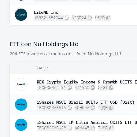
LifeMD Inc
US53216B1044
A2QP24
LFMD
ETF con Nu Holdings Ltd
204 ETF invierten al menos un 1 % en Nu Holdings Ltd.
VALOR
REX Crypto Equity Income & Growth UCITS E
IE0008BA4TY1
A419AX
CEGI
iShares MSCI Brazil UCITS ETF USD (Dist)
IE00B0M63516
A0HGWA
IQQB
iShares MSCI EM Latin America UCITS ETF U
IE00B27YCK28
A0NA45
IUSC