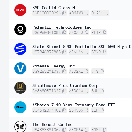
BYD Co Ltd Class H
CNE100000296
A0M4W9
01211
Palantir Technologies Inc
US69608A1088
A2QA4J
PLTR
State Street SPDR Portfolio S&P 500 High D
US78468R7888
A2ALA6
SPYD
Vitesse Energy Inc
US92852X1037
A3D2XE
VTS
Strathmore Plus Uranium Corp
CA86308P1027
A3DQAW
SUU
iShares 7-10 Year Treasury Bond ETF
US4642874402
254585
IEF
The Honest Co Inc
US4383331067
A3CM64
HNST