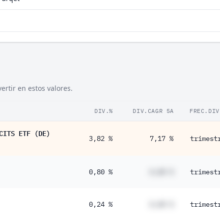
rtir en estos valores.
DIV.%
DIV.CAGR 5A
FREC.DIV
CITS ETF (DE)
3,82 %
7,17 %
trimest
0,80 %
#,## %
trimest
0,24 %
#,## %
trimest