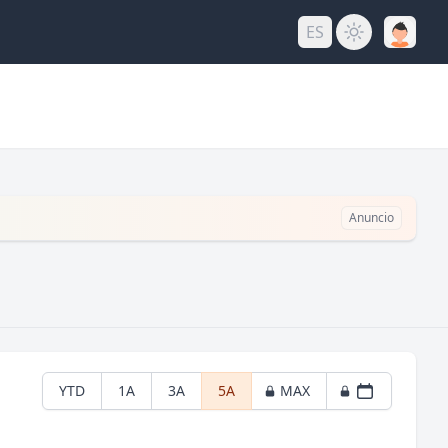
ES
Anuncio
YTD
1A
3A
5A
MAX