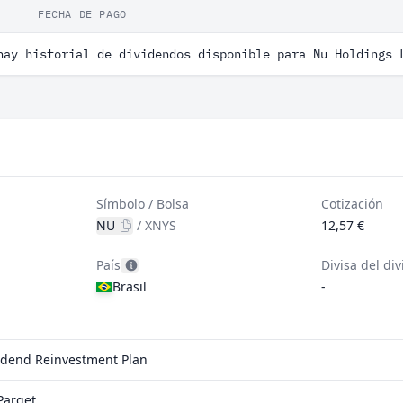
FECHA DE PAGO
hay historial de dividendos disponible para Nu Holdings 
Símbolo / Bolsa
Cotización
NU
/
XNYS
12,57 €
País
Divisa del di
Brasil
-
vidend Reinvestment Plan
Parqet