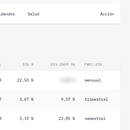
idendos
Salud
Acción
DIV.%
DIV.CAGR 5A
FREC.DIV.
3
22,53 %
#,## %
mensual
7
3,67 %
9,57 %
trimestral
8
3,33 %
23,05 %
semestral