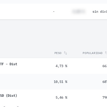
-
#,## %
sin div
PESO
POPULARIDAD
TF – Dist
4,73 %
66
10,51 %
68
SD (Dist)
5,46 %
79