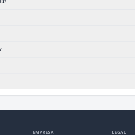
td?
?
EMPRESA
LEGAL