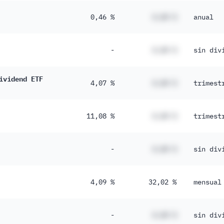
0,46 %
#,## %
anual
-
#,## %
sin div
ividend ETF
4,07 %
#,## %
trimest
11,08 %
#,## %
trimest
-
#,## %
sin div
4,09 %
32,02 %
mensual
-
#,## %
sin div