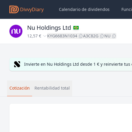
DivvyDiary
Calendario de dividendos
Func
Nu Holdings Ltd
12,57 €
KYG6683N1034
A3C82G
NU
Invierte en Nu Holdings Ltd desde 1 € y reinvierte t
Cotización
Rentabilidad total