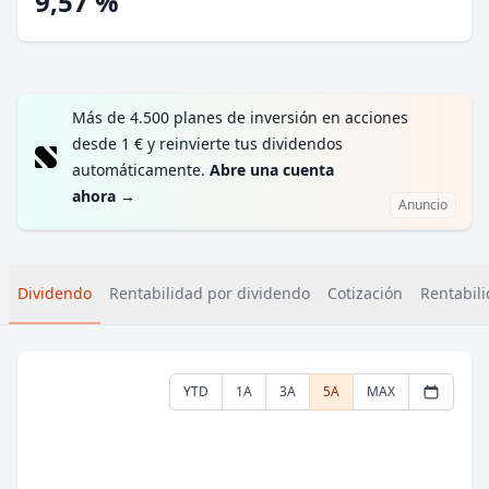
9,57 %
Más de 4.500 planes de inversión en acciones
desde 1 € y reinvierte tus dividendos
automáticamente.
Abre una cuenta
ahora
→
Anuncio
Dividendo
Rentabilidad por dividendo
Cotización
Rentabili
YTD
1A
3A
5A
MAX