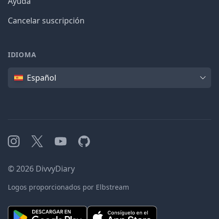
Ayuda
Cancelar suscripción
IDIOMA
Idioma
Español
Instagram
X
YouTube
GitHub
©
2026
DivvyDiary
Logos proporcionados por Elbstream