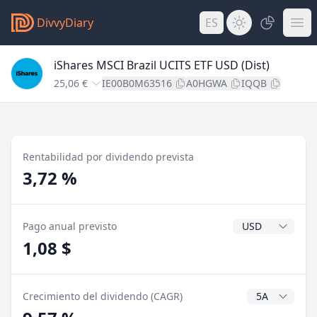
DivvyDiary
ES
iShares MSCI Brazil UCITS ETF USD (Dist)
25,06 €
IE00B0M63516
A0HGWA
IQQB
Rentabilidad por dividendo prevista
3,72 %
Divisa del divide
Pago anual previsto
1,08 $
Años CAGR
Crecimiento del dividendo (CAGR)