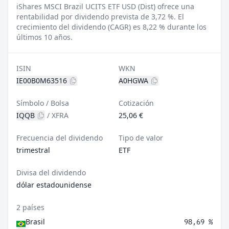
iShares MSCI Brazil UCITS ETF USD (Dist) ofrece una
rentabilidad por dividendo prevista de 3,72 %.
El
crecimiento del dividendo (CAGR) es 8,22 % durante los
últimos 10 años.
ISIN
WKN
IE00B0M63516
A0HGWA
Símbolo / Bolsa
Cotización
IQQB
/
XFRA
25,06 €
Frecuencia del dividendo
Tipo de valor
trimestral
ETF
Divisa del dividendo
dólar estadounidense
2 países
Brasil
98,69 %