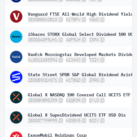
IE00B8GKDB10
A1T8FV
VGWD
DE000A0F5UH1
A0F5UH
ISPA
NL0011683594
A2JAHJ
TDIV
IE00B9CQXS71
A1T8GD
ZPRG
Global X NASDAQ 100 Covered Call UCITS ETF D
IE00BM8R0J59
A2QR39
QYLD
Global X SuperDividend UCITS ETF USD Dis
IE00077FRP95
A3DEKS
SDIV
ExxonMobil Holdings Corp