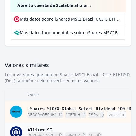
Abre tu cuenta de Scalable ahora
→
Más datos sobre iShares MSCI Brazil UCITS ETF USD (Dist) en extraETF
Más datos fundamentales sobre iShares MSCI Brazil UCITS ETF USD (Dist) en Parqet
Valores similares
Los inversores que tienen iShares MSCI Brazil UCITS ETF USD
(Dist) también suelen invertir en estos valores.
VALOR
DE000A0F5UH1
A0F5UH
ISPA
Anuncio
Allianz SE
DE0008404005
840400
ALV