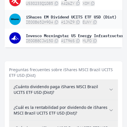
US30233Q1085
A426ZY
XOM
iShares EM Dividend UCITS ETF USD (Dist)
IE00B652H904
A1JNZ9
EUNY
IE00B8CJW150
A1T96S
MLPD
Preguntas frecuentes sobre iShares MSCI Brazil UCITS
ETF USD (Dist)
¿Cuánto dividendo paga iShares MSCI Brazil
UCITS ETF USD (Dist)?
¿Cuál es la rentabilidad por dividendo de iShares
MSCI Brazil UCITS ETF USD (Dist)?