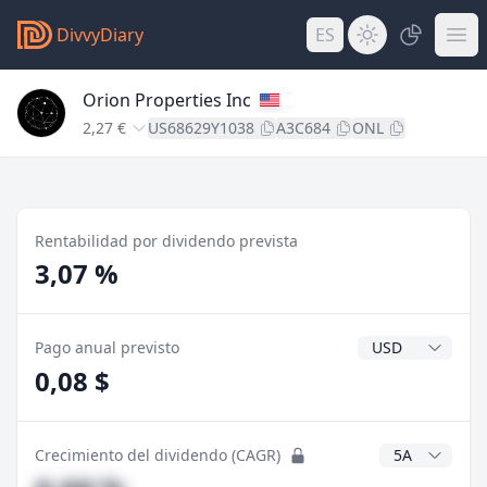
DivvyDiary
ES
Orion Properties Inc
2,27 €
US68629Y1038
A3C684
ONL
Rentabilidad por dividendo prevista
3,07 %
Divisa del divide
Pago anual previsto
0,08 $
Años CAGR
Crecimiento del dividendo (CAGR)