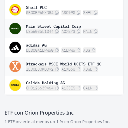
Shell PLC
GB00BP6MXD84
A3C99G
SHEL
Main Street Capital Corp
US56035L1044
A0X8Y3
MAIN
adidas AG
DE000A1EWWW0
A1EWWW
ADS
Xtrackers MSCI World UCITS ETF 1C
IE00BJ0KDQ92
A1XB5U
XDWD
Calida Holding AG
CH0126639464
A1JJES
CALN
ETF con Orion Properties Inc
1 ETF invierte al menos un 1 % en Orion Properties Inc.