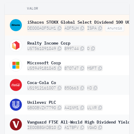
VALOR
DE000A0F5UH1
A0F5UH
ISPA
Anuncio
Realty Income Corp
US7561091049
899744
O
Microsoft Corp
US5949181045
870747
MSFT
Coca-Cola Co
US1912161007
850663
KO
Unilever PLC
GB00BVZK7T90
A41NM1
ULVR
IE00B8GKDB10
A1T8FV
VGWD