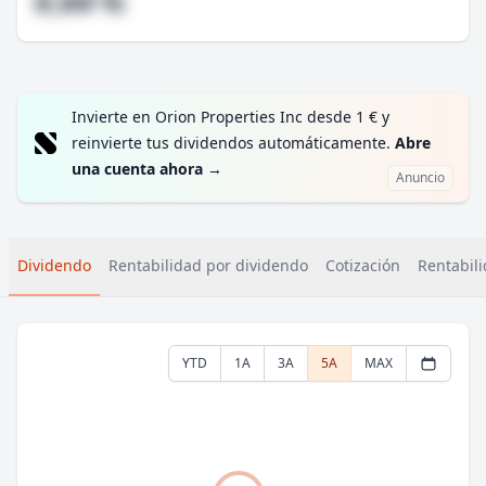
#,## %
Invierte en Orion Properties Inc desde 1 € y
reinvierte tus dividendos automáticamente.
Abre
una cuenta ahora
→
Anuncio
Dividendo
Rentabilidad por dividendo
Cotización
Rentabili
YTD
1A
3A
5A
MAX