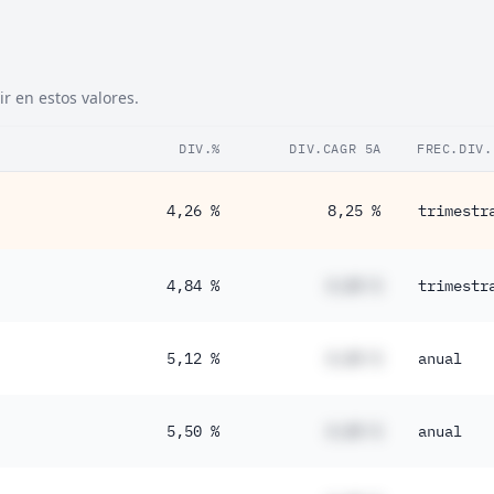
r en estos valores.
DIV.%
DIV.CAGR 5A
FREC.DIV.
4,26 %
8,25 %
trimestr
4,84 %
#,## %
trimestr
5,12 %
#,## %
anual
5,50 %
#,## %
anual