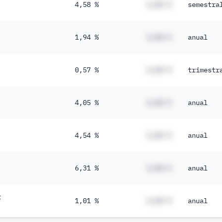
4,58 %
#,## %
semestra
1,94 %
#,## %
anual
0,57 %
#,## %
trimestr
4,05 %
#,## %
anual
4,54 %
#,## %
anual
6,31 %
#,## %
anual
t
1,01 %
#,## %
anual