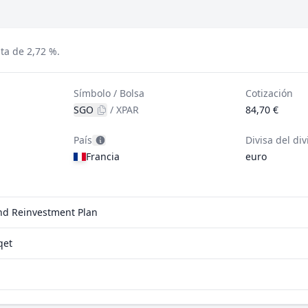
ta de 2,72 %.
Símbolo / Bolsa
Cotización
SGO
/
XPAR
84,70 €
País
Divisa del di
Francia
euro
end Reinvestment Plan
qet