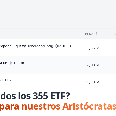
PESO
POP
ropean Equity Dividend AMg (H2-USD)
1,36 %
NCOME(G)-EUR
2,09 %
ST-EUR
1,19 %
dos los 355 ETF?
 para nuestros Aristócratas