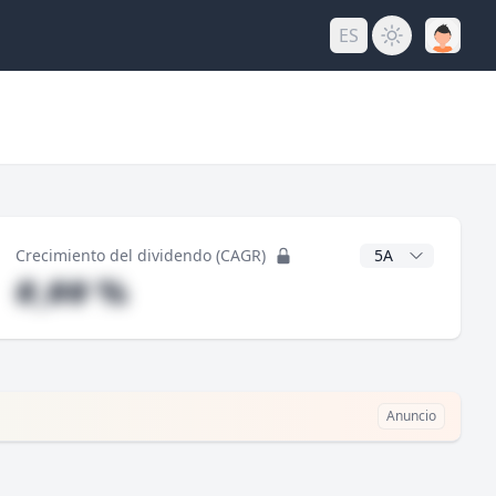
ES
do
Años CAGR
Crecimiento del dividendo (CAGR)
#,## %
Anuncio