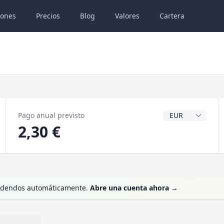
iones
Precios
Blog
Valores
Cartera
Divisa del dividen
Pago anual previsto
2,30 €
dividendos automáticamente.
Abre una cuenta ahora
→