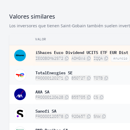
Valores similares
Los inversores que tienen Saint-Gobain también suelen inverti
VALOR
iShares Euro Dividend UCITS ETF EUR Dist
IE00B0M62S72
A0HGV4
IQQA
Anuncio
TotalEnergies SE
FR0000120271
850727
TOTB
AXA SA
FR0000120628
855705
CS
Sanofi SA
FR0000120578
920657
SNW
BNP Paribas SA