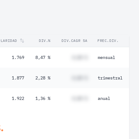
ULARIDAD
DIV.%
DIV.CAGR 5A
FREC.DIV.
1.769
8,47 %
#,## %
mensual
1.877
2,28 %
#,## %
trimestral
1.922
1,36 %
#,## %
anual
.