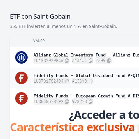
ETF con Saint-Gobain
355 ETF invierten al menos un 1 % en Saint-Gobain.
VALOR
Allianz Global Investors Fund - Allianz Eu
LU1302929846
A141JT
ZZR9
Fidelity Funds - Global Dividend Fund A-QI
LU0731782404
A1JSY0
Fidelity Funds - European Growth Fund A-DI
LU0048578792
973270
¿Acceder a to
Característica exclusiva