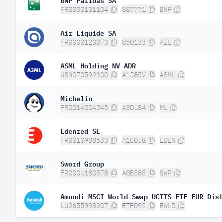
FR0000131104
887771
BNP
Air Liquide SA
FR0000120073
850133
AIL
ASML Holding NV ADR
USN070592100
A1J85V
ASML
Michelin
FR001400AJ45
A3DL84
ML
Edenred SE
FR0010908533
A1C0JG
EDEN
Sword Group
FR0004180578
A0B585
SWP
Amundi MSCI World Swap UCITS ETF EUR Dis
LU2655993207
ETF092
EWLD