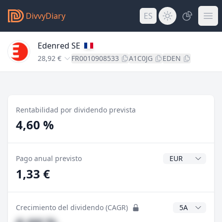
DivvyDiary
ES
Edenred SE
28,92 €
FR0010908533
A1C0JG
EDEN
Rentabilidad por dividendo prevista
4,60 %
Divisa del divide
Pago anual previsto
1,33 €
Años CAGR
Crecimiento del dividendo (CAGR)