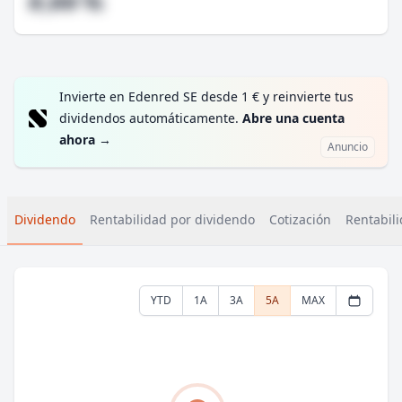
#,## %
Invierte en Edenred SE desde 1 € y reinvierte tus
dividendos automáticamente.
Abre una cuenta
ahora
→
Anuncio
Dividendo
Rentabilidad por dividendo
Cotización
Rentabili
YTD
1A
3A
5A
MAX