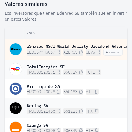
Valores similares
Los inversores que tienen Edenred SE también suelen invertir
en estos valores.
VALOR
IE00BYYHSQ67
A2DRG5
QDVW
Anuncio
TotalEnergies SE
FR0000120271
850727
TOTB
Air Liquide SA
FR0000120073
850133
AIL
Kering SA
FR0000121485
851223
PPX
Orange SA
FR0000133308
906849
FTE