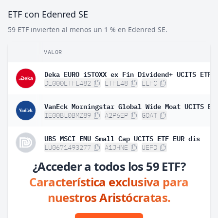
ETF con Edenred SE
59 ETF invierten al menos un 1 % en Edenred SE.
VALOR
Deka EURO iSTOXX ex Fin Dividend+ UCITS ETF
DE000ETFL482
ETFL48
ELFC
VanEck Morningstar Global Wide Moat UCITS ET
IE00BL0BMZ89
A2P6EP
GOAT
UBS MSCI EMU Small Cap UCITS ETF EUR dis
LU0671493277
A1JHNE
UEFD
¿Acceder a todos los 59 ETF?
Característica exclusiva para
nuestros Aristócratas.