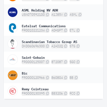
ASML Holding NV ADR
USN070592100
A1J85V
ASML
Eutelsat Communications
FR0010221234
A0HGPT
ETL
Scandinavian Tobacco Group AS
DK0060696300
A2AD2Q
STG
Saint-Gobain
FR0000125007
872087
SGO
Bic
FR0000120966
860804
BB
Remy Cointreau
FR0000130395
883206
RCO