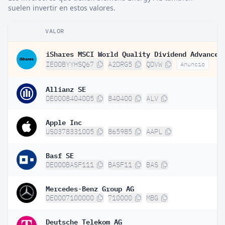
suelen invertir en estos valores.
VALOR
IE00BYYHSQ67
A2DRG5
QDVW
Anuncio
Allianz SE
DE0008404005
840400
ALV
Apple Inc
US0378331005
865985
AAPL
Basf SE
DE000BASF111
BASF11
BAS
Mercedes-Benz Group AG
DE0007100000
710000
MBG
Deutsche Telekom AG