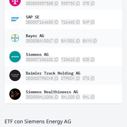
DE0005557508
555750
DTE
SAP SE
DE0007164600
716460
SAP
Bayer AG
DE000BAY0017
BAY001
BAYN
Siemens AG
DE0007236101
723610
SIE
Daimler Truck Holding AG
DE000DTR0CK8
DTR0CK
DTG
Siemens Healthineers AG
DE000SHL1006
SHL100
SHL
ETF con Siemens Energy AG