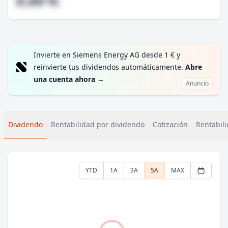
#,## %
Invierte en Siemens Energy AG desde 1 € y
reinvierte tus dividendos automáticamente.
Abre
una cuenta ahora
→
Anuncio
Dividendo
Rentabilidad por dividendo
Cotización
Rentabili
YTD
1A
3A
5A
MAX