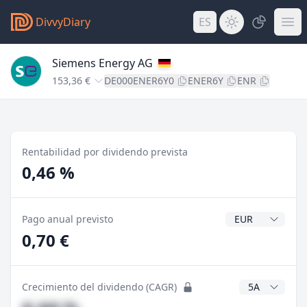
DivvyDiary
ES
Siemens Energy AG
153,36 €
DE000ENER6Y0
ENER6Y
ENR
Rentabilidad por dividendo prevista
0,46 %
Divisa del divide
Pago anual previsto
0,70 €
Años CAGR
Crecimiento del dividendo (CAGR)