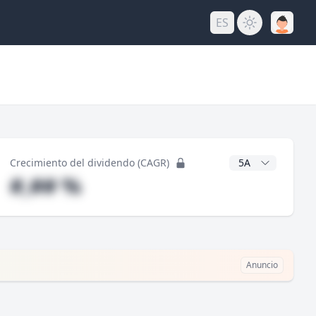
ES
do
Años CAGR
Crecimiento del dividendo (CAGR)
#,## %
Anuncio