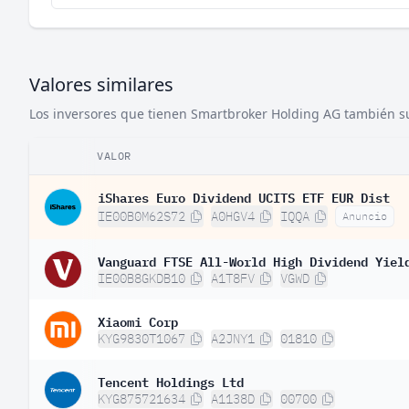
Valores similares
Los inversores que tienen Smartbroker Holding AG también sue
VALOR
iShares Euro Dividend UCITS ETF EUR Dist
IE00B0M62S72
A0HGV4
IQQA
Anuncio
Vanguard FTSE All-World High Dividend Yiel
IE00B8GKDB10
A1T8FV
VGWD
Xiaomi Corp
KYG9830T1067
A2JNY1
01810
Tencent Holdings Ltd
KYG875721634
A1138D
00700