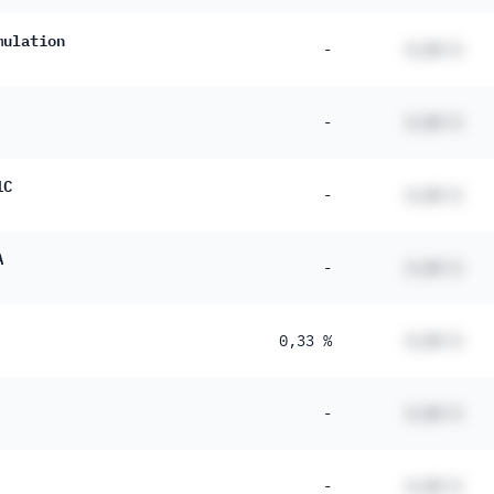
mulation
-
#,## %
-
#,## %
1C
-
#,## %
A
-
#,## %
0,33 %
#,## %
-
#,## %
-
#,## %