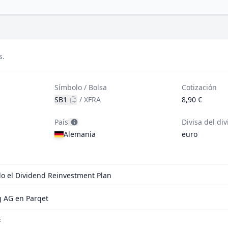
s.
Símbolo / Bolsa
Cotización
SB1
/
XFRA
8,90 €
País
Divisa del di
Alemania
euro
do el Dividend Reinvestment Plan
 AG en Parqet
F