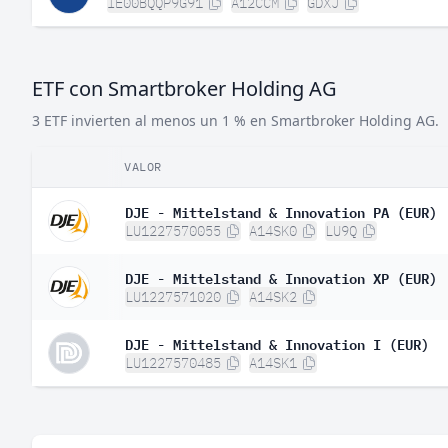
IE00BQQP9G91
A12CCM
GDXJ
ETF con Smartbroker Holding AG
3 ETF invierten al menos un 1 % en Smartbroker Holding AG.
VALOR
DJE - Mittelstand & Innovation PA (EUR)
LU1227570055
A14SK0
LU9Q
DJE - Mittelstand & Innovation XP (EUR)
LU1227571020
A14SK2
DJE - Mittelstand & Innovation I (EUR)
LU1227570485
A14SK1