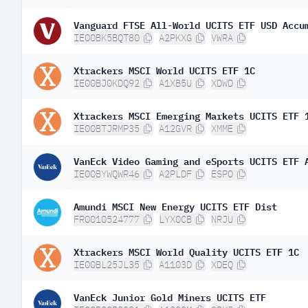
Vanguard FTSE All-World UCITS ETF USD Accu
IE00BK5BQT80
A2PKXG
VWRA
Xtrackers MSCI World UCITS ETF 1C
IE00BJ0KDQ92
A1XB5U
XDWD
Xtrackers MSCI Emerging Markets UCITS ETF 
IE00BTJRMP35
A12GVR
XMME
VanEck Video Gaming and eSports UCITS ETF 
IE00BYWQWR46
A2PLDF
ESPO
Amundi MSCI New Energy UCITS ETF Dist
FR0010524777
LYX0CB
NRJU
Xtrackers MSCI World Quality UCITS ETF 1C
IE00BL25JL35
A1103D
XDEQ
VanEck Junior Gold Miners UCITS ETF