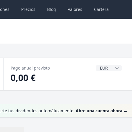
iones
Precios
Blog
Valores
Cartera
Divisa del dividen
Pago anual previsto
0,00 €
ierte tus dividendos automáticamente.
Abre una cuenta ahora
→