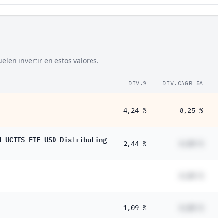
len invertir en estos valores.
DIV.%
DIV.CAGR 5A
4,24 %
8,25 %
d UCITS ETF USD Distributing
2,44 %
#,## %
-
#,## %
1,09 %
#,## %